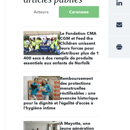
Acteurs
Carenews
La Fondation CMA
CGM et Feed the
Children unissent
leurs forces pour
distribuer plus de 1
400 sacs à dos remplis de produits
essentiels aux enfants de Norfolk
Remboursement
des protections
menstruelles
réutilisables : une
avancée historique
pour la dignité et l’égalité d’accès à
l’hygiène intime
À Mayotte, une
jeune génération