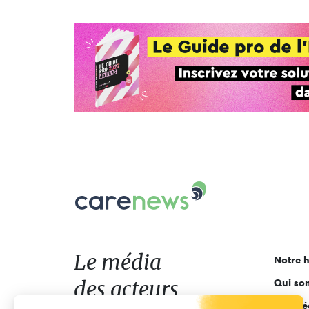
Carenews,
Le
média
des
acteurs
Le média
Notre h
de
des acteurs
Qui so
l'engagement
Ligne é