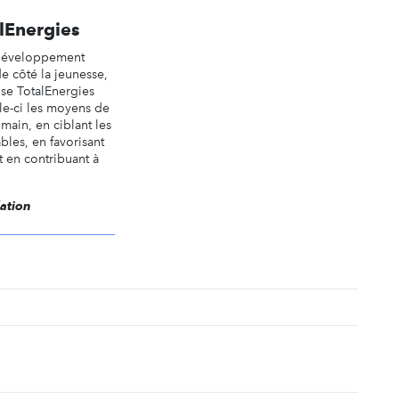
lEnergies
e développement
de côté la jeunesse,
ise TotalEnergies
le-ci les moyens de
main, en ciblant les
bles, en favorisant
t en contribuant à
dation