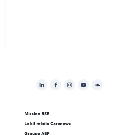
LinkedIn
Facebook
Instagram
YouTube
Soundcloud
Suivez-
nous
sur:
Mission RSE
Le kit média Carenews
Groupe AEF