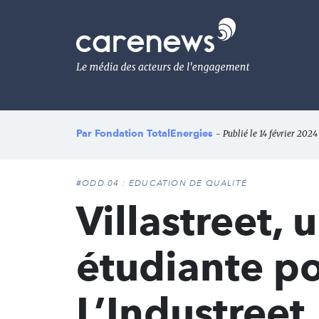
Aller
au
Carenews,
contenu
Le
principal
média
des
acteurs
de
l'engagement
Par
Fondation TotalEnergies
- Publié le 14 février 2024
#ODD 04 : ÉDUCATION DE QUALITÉ
Villastreet,
étudiante po
L’Industreet