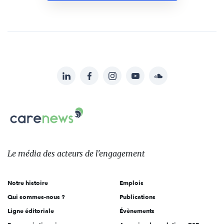
LinkedIn
Facebook
Instagram
YouTube
Soundcloud
Suivez-
nous
Carenews,
sur:
Le
média
des
Le média
des acteurs
de l'engagement
acteurs
de
Notre histoire
Emplois
l'engagement
Qui sommes-nous ?
Publications
Ligne éditoriale
Évènements