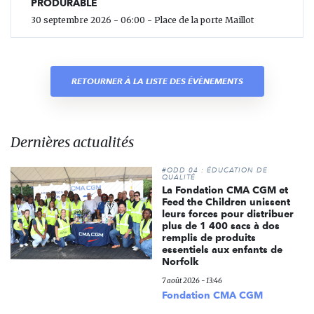
PRODURABLE
30 septembre 2026 - 06:00 - Place de la porte Maillot
RETOURNER À LA LISTE DES ÉVÈNEMENTS
Dernières actualités
#ODD 04 : ÉDUCATION DE
QUALITÉ
La Fondation CMA CGM et
Feed the Children unissent
leurs forces pour distribuer
plus de 1 400 sacs à dos
remplis de produits
essentiels aux enfants de
Norfolk
7 août 2026 - 13:46
Fondation CMA CGM