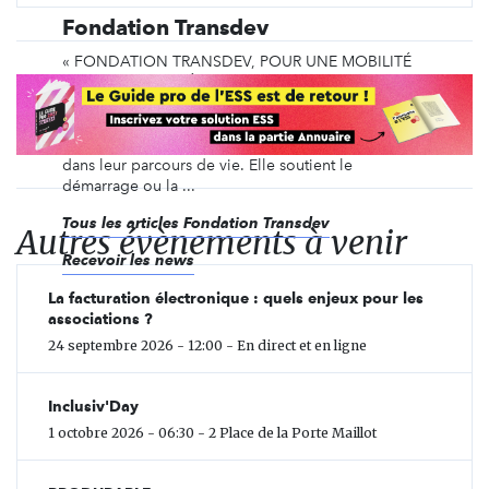
Fondation Transdev
« FONDATION TRANSDEV, POUR UNE MOBILITÉ
SOCIALE ENGAGÉE » La Fondation Transdev
intervient dans le champ de la mobilité sociale, en
soutenant des initiatives qui permettent à des
personnes fragilisées d’évoluer et de progresser
dans leur parcours de vie. Elle soutient le
démarrage ou la ...
Tous les articles Fondation Transdev
Autres évènements à venir
Recevoir les news
La facturation électronique : quels enjeux pour les
associations ?
24 septembre 2026 - 12:00 - En direct et en ligne
Inclusiv'Day
1 octobre 2026 - 06:30 - 2 Place de la Porte Maillot