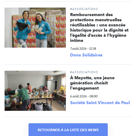
#ASSOCIATIONS
Remboursement des
protections menstruelles
réutilisables : une avancée
historique pour la dignité et
l’égalité d’accès à l’hygiène
intime
7 août 2026 - 12:38
Dons Solidaires
#ASSOCIATIONS
À Mayotte, une jeune
génération choisit
l'engagement
6 août 2026 - 08:00
Société Saint Vincent de Paul
RETOURNER À LA LISTE DES NEWS