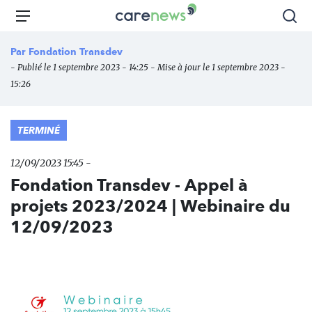
Aller
Carenews,
Menu
Rec
au
Le
contenu
média
Par
Fondation Transdev
principal
des
- Publié le 1 septembre 2023 - 14:25 - Mise à jour le 1 septembre 2023 -
acteurs
15:26
de
l'engagement
TERMINÉ
12/09/2023 15:45 -
Fondation Transdev - Appel à
projets 2023/2024 | Webinaire du
12/09/2023