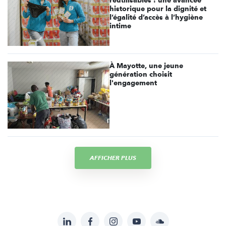
réutilisables : une avancée
historique pour la dignité et
l’égalité d’accès à l’hygiène
intime
À Mayotte, une jeune
génération choisit
l'engagement
AFFICHER PLUS
LinkedIn
Facebook
Instagram
YouTube
Soundcloud
Suivez-