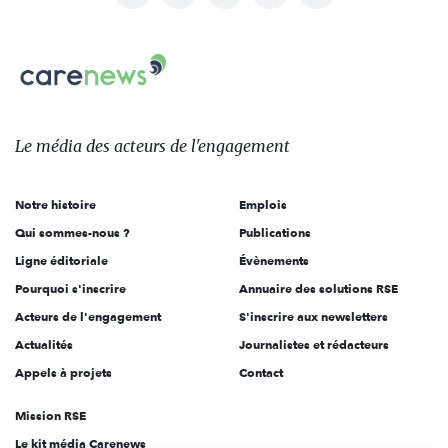
nous
Carenews,
sur:
Le
média
des
Le média
des acteurs
de l'engagement
acteurs
de
Notre histoire
Emplois
l'engagement
Qui sommes-nous ?
Publications
Ligne éditoriale
Évènements
Pourquoi s'inscrire
Annuaire des solutions RSE
Acteurs de l'engagement
S'inscrire aux newsletters
Actualités
Journalistes et rédacteurs
Appels à projets
Contact
Mission RSE
Le kit média Carenews