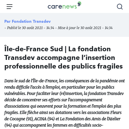
Aller
Carenews,
Menu
Rec
au
Le
contenu
média
Par
Fondation Transdev
principal
des
- Publié le 30 août 2021 - 14:34 - Mise à jour le 30 août 2021 - 14:34
acteurs
de
l'engagement
Île-de-France Sud | La fondation
Transdev accompagne l’insertion
professionnelle des publics fragiles
Dans le sud de l’Île-de-France, les conséquences de la pandémie ont
rendu difficile l’accès à l'emploi, en particulier pour les publics
vulnérables. Pour faciliter leur (ré)insertion, la fondation Transdev
décide de concentrer ses efforts sur l’accompagnement
d’associations qui oeuvrent pour la formation et l’emploi des plus
fragiles. Elle flèche ainsi ses dotations vers les associations Fleurs
de Cocagne (91), ACINA (94) et La Fondation des Amis de l’Atelier
(94) qui accompagnent les femmes en difficultés socio-