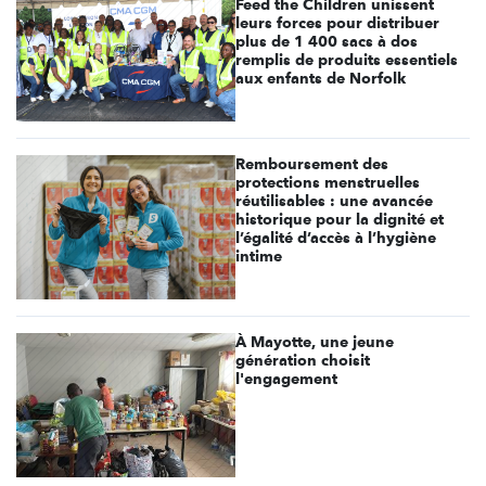
Feed the Children unissent
leurs forces pour distribuer
plus de 1 400 sacs à dos
remplis de produits essentiels
aux enfants de Norfolk
Remboursement des
protections menstruelles
réutilisables : une avancée
historique pour la dignité et
l’égalité d’accès à l’hygiène
intime
À Mayotte, une jeune
génération choisit
l'engagement