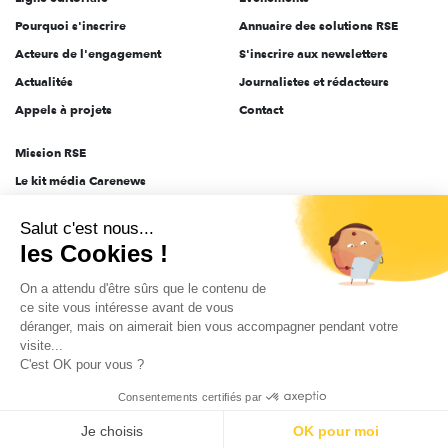
Pourquoi s'inscrire
Annuaire des solutions RSE
Acteurs de l'engagement
S'inscrire aux newsletters
Actualités
Journalistes et rédacteurs
Appels à projets
Contact
Mission RSE
Le kit média Carenews
Groupe AEF
Salut c'est nous...
AEF info
les Cookies !
Novethic
On a attendu d'être sûrs que le contenu de
PRODURABLE
ce site vous intéresse avant de vous
Inclusiv Day
déranger, mais on aimerait bien vous accompagner pendant votre
visite...
C'est OK pour vous ?
CGV
Données personnelles
Mentions légales
2025-2026 Tout droits réservés
Consentements certifiés par
Je choisis
OK pour moi