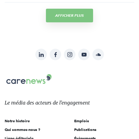
AFFICHER PLUS
LinkedIn
Facebook
Instagram
YouTube
Soundcloud
Suivez-
nous
Carenews,
sur:
Le
média
des
Le média
des acteurs
de l'engagement
acteurs
de
Notre histoire
Emplois
l'engagement
Qui sommes-nous ?
Publications
Ligne éditoriale
Évènements