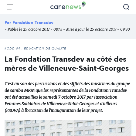
Aller
Carenews,
Menu
Rec
au
Le
contenu
média
Par
Fondation Transdev
principal
des
- Publié le 25 octobre 2017 - 08:43 - Mise à jour le 25 octobre 2017 - 09:30
acteurs
de
l'engagement
#ODD 04 : ÉDUCATION DE QUALITÉ
La Fondation Transdev au côté des
mères de Villeneuve-Saint-Georges
C’est au son des percussions et des sifflets des musiciens du groupe
de samba MKM que les représentantes de la Fondation Transdev
ont été accueillies le samedi 7 octobre 2017 par l'association
Femmes Solidaires de Villeneuve-Saint-Georges et d’ailleurs
(FSDVA) à l'occasion de l'inauguration de leur projet.