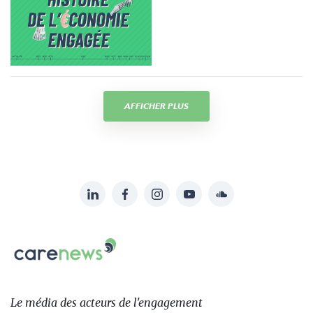
AFFICHER PLUS
LinkedIn
Facebook
Instagram
YouTube
Soundcloud
Suivez-
nous
Carenews,
sur:
Le
média
des
Le média
des acteurs
de l'engagement