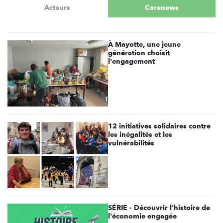
Acteurs
Carenews
À Mayotte, une jeune
génération choisit
l'engagement
12 initiatives solidaires contre
les inégalités et les
vulnérabilités
SÉRIE - Découvrir l'histoire de
l'économie engagée