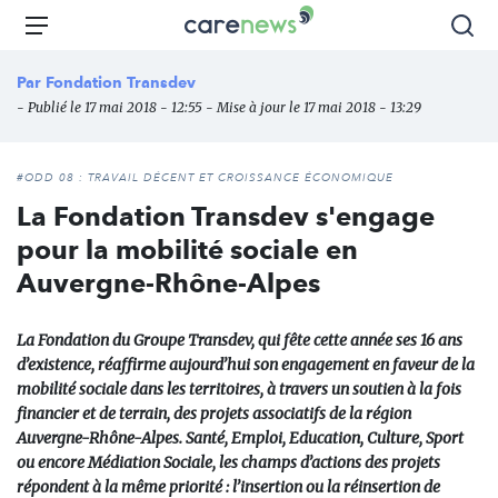
Aller
Carenews,
Menu
Rec
au
Le
contenu
média
Par
Fondation Transdev
principal
des
- Publié le 17 mai 2018 - 12:55 - Mise à jour le 17 mai 2018 - 13:29
acteurs
de
l'engagement
#ODD 08 : TRAVAIL DÉCENT ET CROISSANCE ÉCONOMIQUE
La Fondation Transdev s'engage
pour la mobilité sociale en
Auvergne-Rhône-Alpes
La Fondation du Groupe Transdev, qui fête cette année ses 16 ans
d’existence, réaffirme aujourd’hui son engagement en faveur de la
mobilité sociale dans les territoires, à travers un soutien à la fois
financier et de terrain, des projets associatifs de la région
Auvergne-Rhône-Alpes. Santé, Emploi, Education, Culture, Sport
ou encore Médiation Sociale, les champs d’actions des projets
répondent à la même priorité : l’insertion ou la réinsertion de