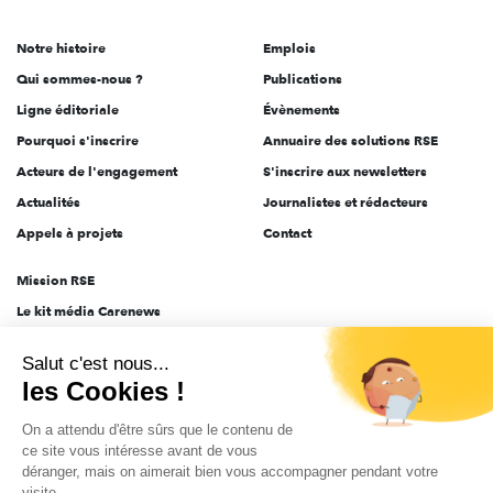
acteurs
de
Notre histoire
Emplois
l'engagement
Qui sommes-nous ?
Publications
Ligne éditoriale
Évènements
Pourquoi s'inscrire
Annuaire des solutions RSE
Acteurs de l'engagement
S'inscrire aux newsletters
Actualités
Journalistes et rédacteurs
Appels à projets
Contact
Mission RSE
Le kit média Carenews
Groupe AEF
Salut c'est nous...
AEF info
les Cookies !
Novethic
On a attendu d'être sûrs que le contenu de
PRODURABLE
ce site vous intéresse avant de vous
Inclusiv Day
déranger, mais on aimerait bien vous accompagner pendant votre
visite...