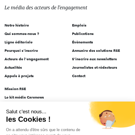
des
Le média
des acteurs
de l'engagement
acteurs
de
Notre histoire
Emplois
l'engagement
Qui sommes-nous ?
Publications
Ligne éditoriale
Évènements
Pourquoi s'inscrire
Annuaire des solutions RSE
Acteurs de l'engagement
S'inscrire aux newsletters
Actualités
Journalistes et rédacteurs
Appels à projets
Contact
Mission RSE
Le kit média Carenews
Groupe AEF
Salut c'est nous...
AEF info
les Cookies !
Novethic
On a attendu d'être sûrs que le contenu de
PRODURABLE