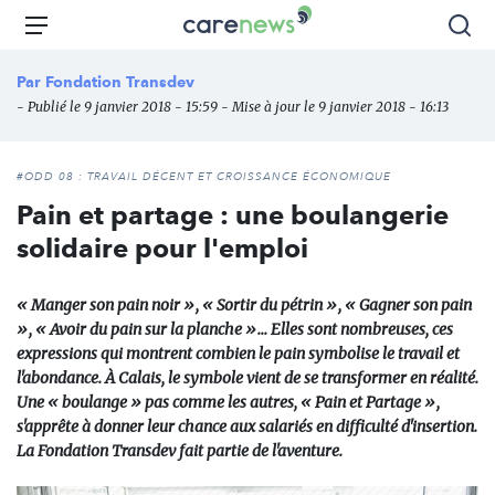
Aller
Carenews,
Menu
Rec
au
Le
contenu
média
Par
Fondation Transdev
principal
des
- Publié le 9 janvier 2018 - 15:59 - Mise à jour le 9 janvier 2018 - 16:13
acteurs
de
l'engagement
#ODD 08 : TRAVAIL DÉCENT ET CROISSANCE ÉCONOMIQUE
Pain et partage : une boulangerie
solidaire pour l'emploi
« Manger son pain noir », « Sortir du pétrin », « Gagner son pain
», « Avoir du pain sur la planche »... Elles sont nombreuses, ces
expressions qui montrent combien le pain symbolise le travail et
l'abondance. À Calais, le symbole vient de se transformer en réalité.
Une « boulange » pas comme les autres, « Pain et Partage »,
s'apprête à donner leur chance aux salariés en difficulté d'insertion.
La Fondation Transdev fait partie de l'aventure.