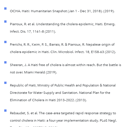
OCHA. Haiti: Humanitarian Snapshot (Jan 1 - Dec 31, 2018). (2019).
Piarroux, R. et al. Understanding the cholera epidemic, Haiti. Emerg.
Infect. Dis. 17, 1161–8 (2011).
Frerichs, R. R., Keim, P. S., Barrais, R. & Piarroux, R. Nepalese origin of
cholera epidemic in Haiti. Clin. Microbiol. Infect. 18, E158-63 (2012).
Sheeran, J. A Haiti free of cholera is almost within reach. But the battle is
not over. Miami Herald (2019).
Republic of Haiti, Ministry of Public Health and Population & National
Directorate for Water Supply and Sanitation. National Plan for the
Elimination of Cholera in Haiti 2013–2022. (2013).
Rebaudet, S. et al. The case-area targeted rapid response strategy to
control cholera in Haiti: a four-year implementation study. PLoS Negl.