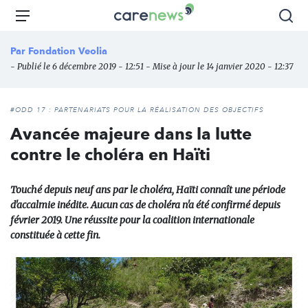
Aller
Carenews,
Menu
Rec
au
Le
contenu
média
Par
Fondation Veolia
principal
des
- Publié le 6 décembre 2019 - 12:51 - Mise à jour le 14 janvier 2020 - 12:37
acteurs
de
l'engagement
#ODD 17 : PARTENARIATS POUR LA RÉALISATION DES OBJECTIFS
Avancée majeure dans la lutte
contre le choléra en Haïti
Touché depuis neuf ans par le choléra, Haïti connaît une période
d'accalmie inédite. Aucun cas de choléra n'a été confirmé depuis
février 2019. Une réussite pour la coalition internationale
constituée à cette fin.