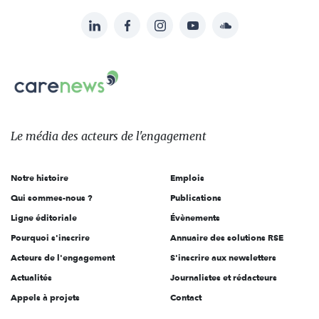
LinkedIn
Facebook
Instagram
YouTube
Soundcloud
Suivez-
nous
Carenews,
sur:
Le
média
des
Le média
des acteurs
de l'engagement
acteurs
de
Notre histoire
Emplois
l'engagement
Qui sommes-nous ?
Publications
Ligne éditoriale
Évènements
Pourquoi s'inscrire
Annuaire des solutions RSE
Acteurs de l'engagement
S'inscrire aux newsletters
Actualités
Journalistes et rédacteurs
Appels à projets
Contact