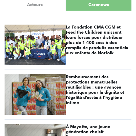
Acteurs
Carenews
La Fondation CMA CGM et
Feed the Children unissent
leurs forces pour distribuer
plus de 1 400 sacs à dos
remplis de produits essentiels
aux enfants de Norfolk
Remboursement des
protections menstruelles
réutilisables : une avancée
historique pour la dignité et
l’égalité d’accès à l’hygiène
intime
À Mayotte, une jeune
génération choisit