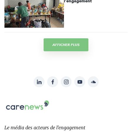
l'engagement
AFFICHER PLUS
LinkedIn
Facebook
Instagram
YouTube
Soundcloud
Suivez-
nous
Carenews,
sur:
Le
média
des
Le média
des acteurs
de l'engagement