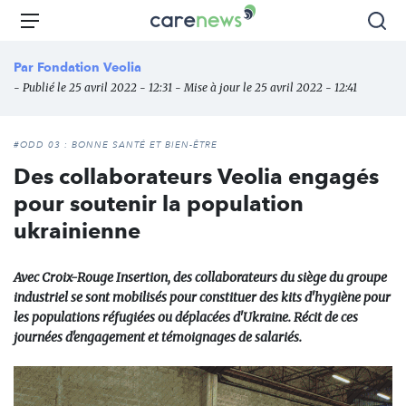
Aller
Carenews,
Menu
Rec
au
Le
contenu
média
Par
Fondation Veolia
principal
des
- Publié le 25 avril 2022 - 12:31 - Mise à jour le 25 avril 2022 - 12:41
acteurs
de
l'engagement
#ODD 03 : BONNE SANTÉ ET BIEN-ÊTRE
Des collaborateurs Veolia engagés
pour soutenir la population
ukrainienne
Avec Croix-Rouge Insertion, des collaborateurs du siège du groupe
industriel se sont mobilisés pour constituer des kits d'hygiène pour
les populations réfugiées ou déplacées d'Ukraine. Récit de ces
journées d'engagement et témoignages de salariés.