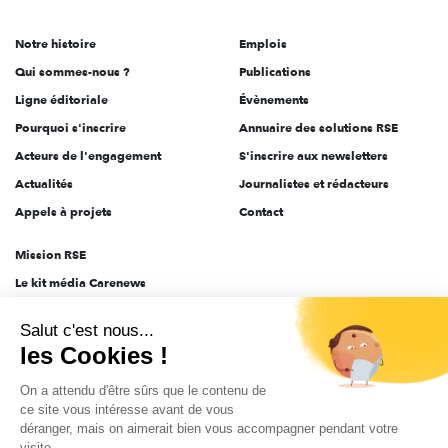
acteurs
de
Notre histoire
Emplois
l'engagement
Qui sommes-nous ?
Publications
Ligne éditoriale
Évènements
Pourquoi s'inscrire
Annuaire des solutions RSE
Acteurs de l'engagement
S'inscrire aux newsletters
Actualités
Journalistes et rédacteurs
Appels à projets
Contact
Mission RSE
Le kit média Carenews
Groupe AEF
Salut c'est nous...
AEF info
les Cookies !
Novethic
On a attendu d'être sûrs que le contenu de
PRODURABLE
ce site vous intéresse avant de vous
Inclusiv Day
déranger, mais on aimerait bien vous accompagner pendant votre
visite...