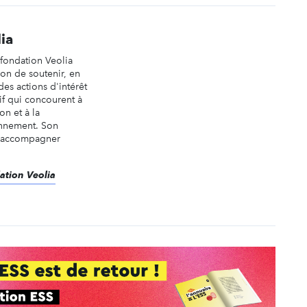
ia
 fondation Veolia
on de soutenir, en
 des actions d'intérêt
tif qui concourent à
on et à la
onnement. Son
re accompagner
dation Veolia