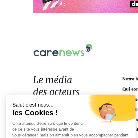
Carenews,
Le
média
des
acteurs
Le média
Notre h
de
des acteurs
Qui so
l'engagement
Ligne é
de l'engagement
Salut c'est nous...
Pourquo
les Cookies !
Acteur
On a attendu d'être sûrs que le contenu
de ce site vous intéresse avant de
Actuali
vous déranger, mais on aimerait bien vous accompagner pendant