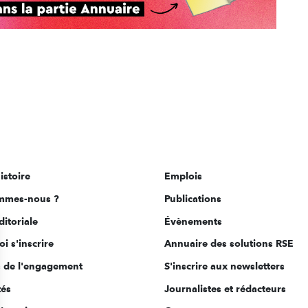
istoire
Emplois
mmes-nous ?
Publications
ditoriale
Évènements
i s'inscrire
Annuaire des solutions RSE
s de l'engagement
S'inscrire aux newsletters
tés
Journalistes et rédacteurs