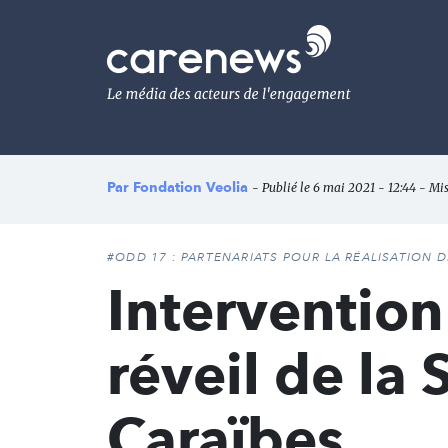
Aller
au
Carenews,
contenu
Le
principal
média
des
acteurs
de
l'engagement
Par
Fondation Veolia
- Publié le 6 mai 2021 - 12:44 - Mis
#ODD 17 : PARTENARIATS POUR LA RÉALISATION 
Intervention
réveil de la 
Caraïbes