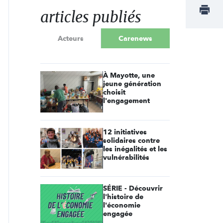
articles publiés
Acteurs
Carenews
À Mayotte, une
jeune génération
choisit
l'engagement
12 initiatives
solidaires contre
les inégalités et les
vulnérabilités
SÉRIE - Découvrir
l'histoire de
l'économie
engagée