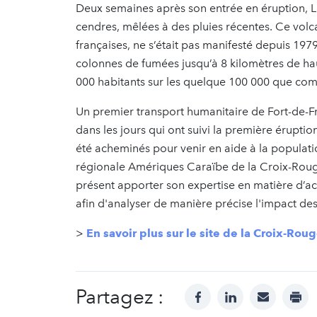
Deux semaines après son entrée en éruption, L
cendres, mêlées à des pluies récentes. Ce volcan
françaises, ne s’était pas manifesté depuis 197
colonnes de fumées jusqu’à 8 kilomètres de hau
000 habitants sur les quelque 100 000 que comp
Un premier transport humanitaire de Fort-de-Fra
dans les jours qui ont suivi la première érupti
été acheminés pour venir en aide à la populati
régionale Amériques Caraïbe de la Croix-Rouge 
présent apporter son expertise en matière d’acc
afin d'analyser de manière précise l'impact des 
>
En savoir plus sur le site de la Croix-Rou
Partagez :
facebook
linkedin
mail
prin