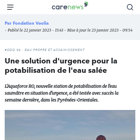
Aller
Carenews,
Menu
Rec
au
Le
contenu
média
Par
Fondation Veolia
principal
des
- Publié le 22 janvier 2023 - 15:43 - Mise à jour le 23 janvier 2023 - 09:54
acteurs
de
l'engagement
#ODD 06 : EAU PROPRE ET ASSAINISSEMENT
Une solution d'urgence pour la
potabilisation de l'eau salée
L'Aquaforce RO, nouvelle station de potabilisation de l'eau
saumâtre en situation d'urgence, a été testée avec succès la
semaine dernière, dans les Pyrénées-Orientales.