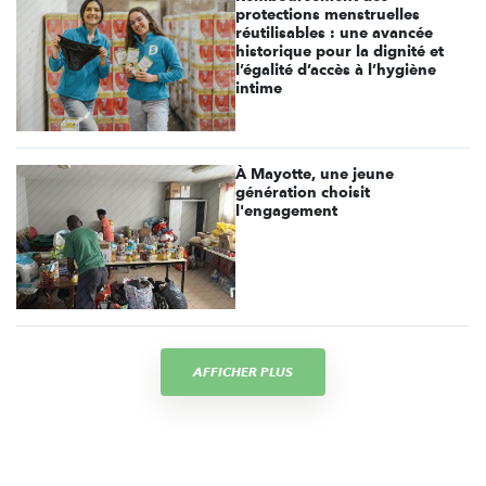
protections menstruelles
réutilisables : une avancée
historique pour la dignité et
l’égalité d’accès à l’hygiène
intime
À Mayotte, une jeune
génération choisit
l'engagement
AFFICHER PLUS