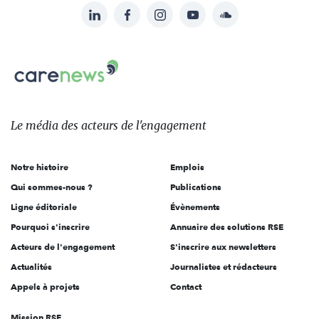
LinkedIn
Facebook
Instagram
YouTube
Soundcloud
Suivez-
nous
Carenews,
sur:
Le
média
des
Le média
des acteurs
de l'engagement
acteurs
de
Notre histoire
Emplois
l'engagement
Qui sommes-nous ?
Publications
Ligne éditoriale
Évènements
Pourquoi s'inscrire
Annuaire des solutions RSE
Acteurs de l'engagement
S'inscrire aux newsletters
Actualités
Journalistes et rédacteurs
Appels à projets
Contact
Mission RSE