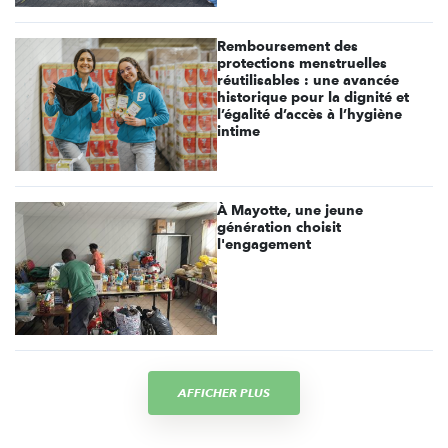
Remboursement des
protections menstruelles
réutilisables : une avancée
historique pour la dignité et
l’égalité d’accès à l’hygiène
intime
À Mayotte, une jeune
génération choisit
l'engagement
AFFICHER PLUS