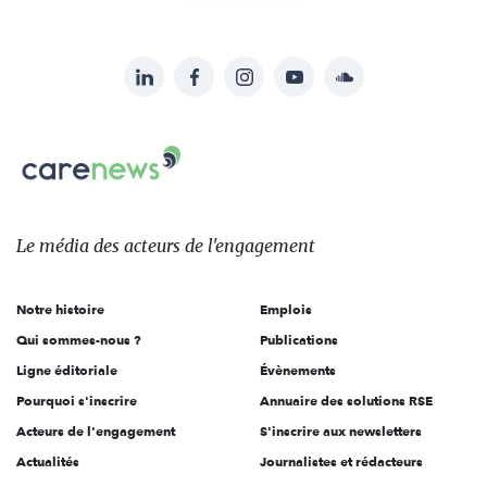
LinkedIn
Facebook
Instagram
YouTube
Soundcloud
Suivez-
nous
Carenews,
sur:
Le
média
des
Le média
des acteurs
de l'engagement
acteurs
de
Notre histoire
Emplois
l'engagement
Qui sommes-nous ?
Publications
Ligne éditoriale
Évènements
Pourquoi s'inscrire
Annuaire des solutions RSE
Acteurs de l'engagement
S'inscrire aux newsletters
Actualités
Journalistes et rédacteurs