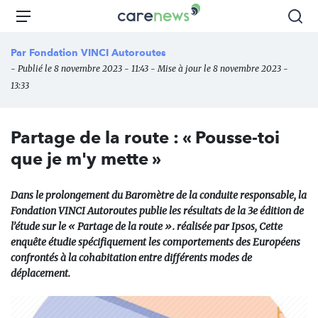
Aller
Carenews,
Menu
Rec
au
Le
contenu
média
Par
Fondation VINCI Autoroutes
principal
des
- Publié le 8 novembre 2023 - 11:43 - Mise à jour le 8 novembre 2023 -
acteurs
13:33
de
l'engagement
Partage de la route : « Pousse-toi
que je m'y mette »
Dans le prolongement du Baromètre de la conduite responsable, la
Fondation VINCI Autoroutes publie les résultats de la 3e édition de
l’étude sur le « Partage de la route ». réalisée par Ipsos, Cette
enquête étudie spécifiquement les comportements des Européens
confrontés à la cohabitation entre différents modes de
déplacement.