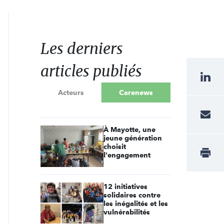
Les derniers
articles publiés
Acteurs
Carenews
À Mayotte, une
jeune génération
choisit
l'engagement
12 initiatives
solidaires contre
les inégalités et les
vulnérabilités