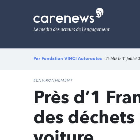
Aller
au
Carenews,
contenu
Le
principal
média
des
acteurs
de
l'engagement
Par
Fondation VINCI Autoroutes
- Publié le 31 juillet
#ENVIRONNEMENT
Près d’1 Fran
des déchets 
voiture