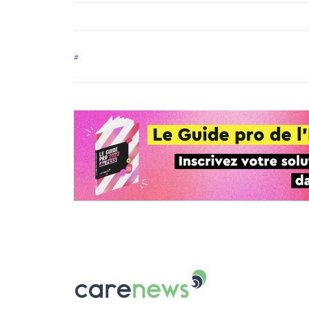
#
Carenews,
Le