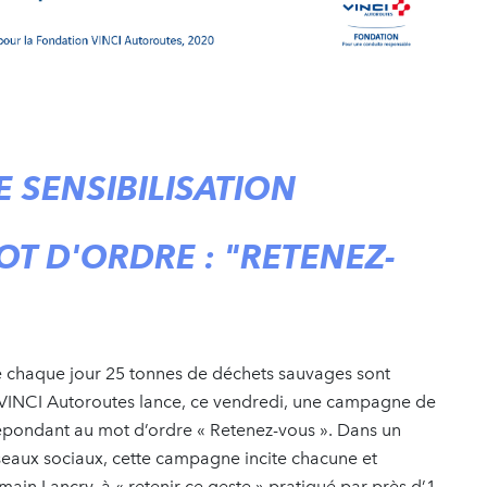
 SENSIBILISATION
T D'ORDRE : "RETENEZ-
ue chaque jour 25 tonnes de déchets sauvages sont
 VINCI Autoroutes lance, ce vendredi, une campagne de
 répondant au mot d’ordre « Retenez-vous ». Dans un
réseaux sociaux, cette campagne incite chacune et
ain Lancry, à « retenir ce geste » pratiqué par près d’1