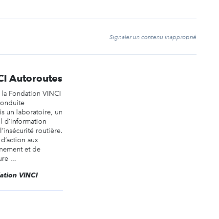
t
Signaler un contenu inapproprié
CI Autoroutes
 la Fondation VINCI
conduite
is un laboratoire, un
il d’information
l’insécurité routière.
 d’action aux
nnement et de
re ...
dation VINCI