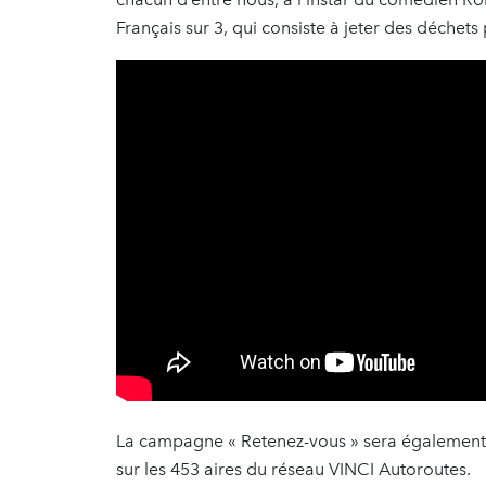
Français sur 3, qui consiste à jeter des déchets 
La campagne « Retenez-vous » sera également e
sur les 453 aires du réseau VINCI Autoroutes.