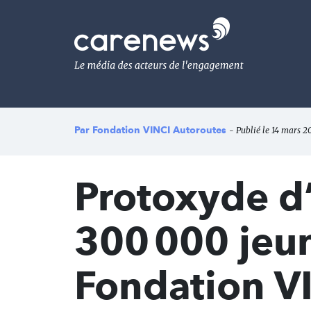
Aller
au
Carenews,
contenu
Le
principal
média
des
acteurs
de
l'engagement
Par
Fondation VINCI Autoroutes
- Publié le 14 mars 2
Protoxyde d’
300 000 jeun
Fondation V