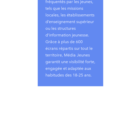
fréquentés par les jeunes,
tels que les missions
locales, les établissements
d’enseignement supérieur
ou les structures
d’information jeunesse.
Grâce à plus de 600
écrans répartis sur tout le
territoire, Média Jeunes
garantit une visibilité forte,
engagée et adaptée aux
habitudes des 18-25 ans.