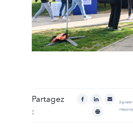
Partagez
facebook
linkedin
mail
Signaler
:
print
inappro