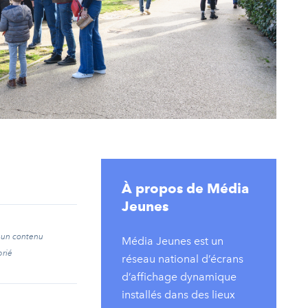
À propos de Média
Jeunes
 un contenu
Média Jeunes est un
prié
réseau national d’écrans
d’affichage dynamique
installés dans des lieux