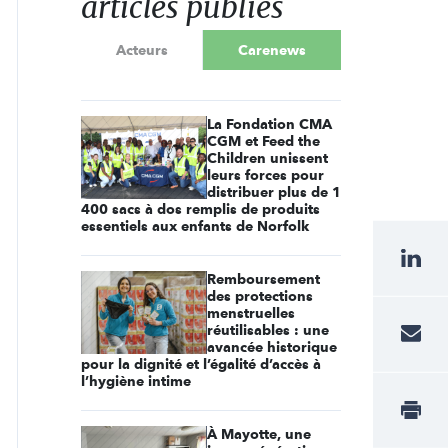
articles publiés
Acteurs
Carenews
La Fondation CMA
CGM et Feed the
Children unissent
leurs forces pour
distribuer plus de 1
400 sacs à dos remplis de produits
essentiels aux enfants de Norfolk
Remboursement
des protections
menstruelles
réutilisables : une
avancée historique
pour la dignité et l’égalité d’accès à
l’hygiène intime
À Mayotte, une