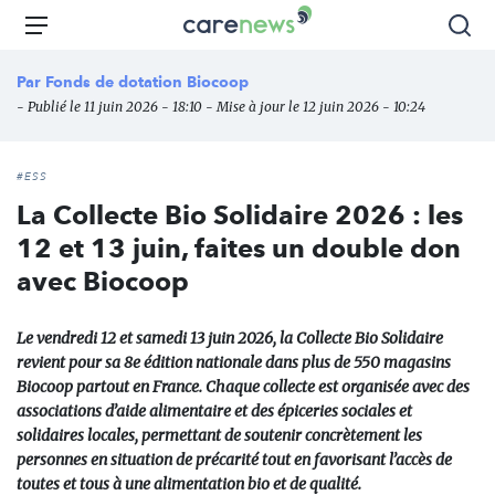
Aller
Carenews,
Menu
Rec
au
Le
contenu
média
Par
Fonds de dotation Biocoop
principal
des
- Publié le 11 juin 2026 - 18:10 - Mise à jour le 12 juin 2026 - 10:24
acteurs
de
l'engagement
#ESS
La Collecte Bio Solidaire 2026 : les
12 et 13 juin, faites un double don
avec Biocoop
Le vendredi 12 et samedi 13 juin 2026, la Collecte Bio Solidaire
revient pour sa 8e édition nationale dans plus de 550 magasins
Biocoop partout en France. Chaque collecte est organisée avec des
associations d’aide alimentaire et des épiceries sociales et
solidaires locales, permettant de soutenir concrètement les
personnes en situation de précarité tout en favorisant l’accès de
toutes et tous à une alimentation bio et de qualité.