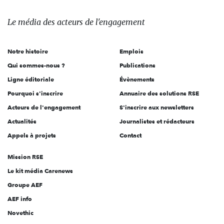
média
des
Le média
des acteurs
de l'engagement
acteurs
de
Notre histoire
Emplois
l'engagement
Qui sommes-nous ?
Publications
Ligne éditoriale
Évènements
Pourquoi s'inscrire
Annuaire des solutions RSE
Acteurs de l'engagement
S'inscrire aux newsletters
Actualités
Journalistes et rédacteurs
Appels à projets
Contact
Mission RSE
Le kit média Carenews
Groupe AEF
AEF info
Novethic