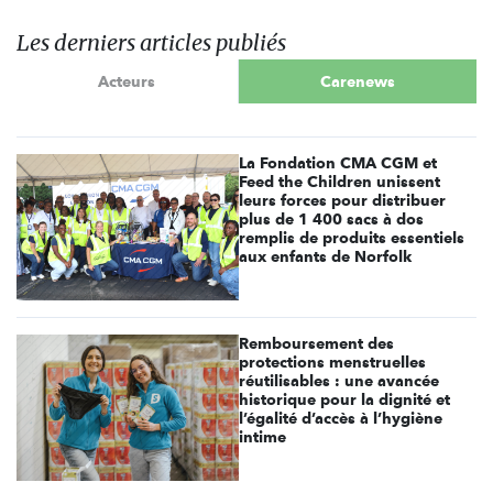
Les derniers articles publiés
Acteurs
Carenews
La Fondation CMA CGM et
Feed the Children unissent
leurs forces pour distribuer
plus de 1 400 sacs à dos
remplis de produits essentiels
aux enfants de Norfolk
Remboursement des
protections menstruelles
réutilisables : une avancée
historique pour la dignité et
l’égalité d’accès à l’hygiène
intime