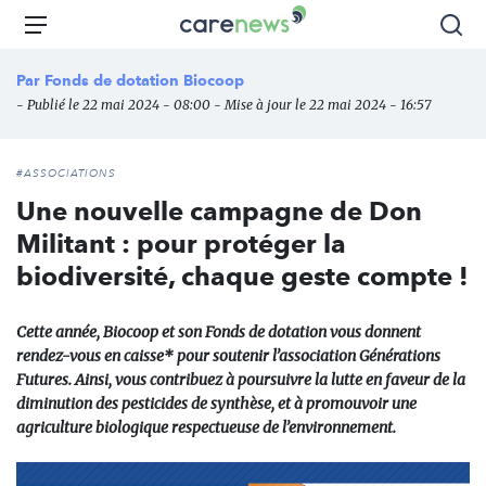
Aller
Carenews,
Menu
Rec
au
Le
contenu
média
Par
Fonds de dotation Biocoop
principal
des
- Publié le 22 mai 2024 - 08:00 - Mise à jour le 22 mai 2024 - 16:57
acteurs
de
l'engagement
#ASSOCIATIONS
Une nouvelle campagne de Don
Militant : pour protéger la
biodiversité, chaque geste compte !
Cette année, Biocoop et son Fonds de dotation vous donnent
rendez-vous en caisse* pour soutenir l’association Générations
Futures. Ainsi, vous contribuez à poursuivre la lutte en faveur de la
diminution des pesticides de synthèse, et à promouvoir une
agriculture biologique respectueuse de l’environnement.