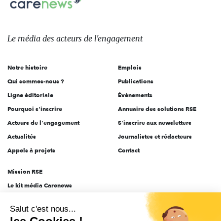
sur:
Le
média
des
Le média
des acteurs
de l'engagement
acteurs
de
Notre histoire
Emplois
l'engagement
Qui sommes-nous ?
Publications
Ligne éditoriale
Évènements
Pourquoi s'inscrire
Annuaire des solutions RSE
Acteurs de l'engagement
S'inscrire aux newsletters
Actualités
Journalistes et rédacteurs
Appels à projets
Contact
Mission RSE
Le kit média Carenews
Groupe AEF
Salut c'est nous...
AEF info