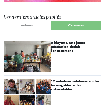
Les derniers articles publiés
Acteurs
Carenews
À Mayotte, une jeune
génération choisit
l'engagement
12 initiatives solidaires contre
les inégalités et les
vulnérabilités