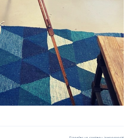
t
Signaler un contenu inapproprié