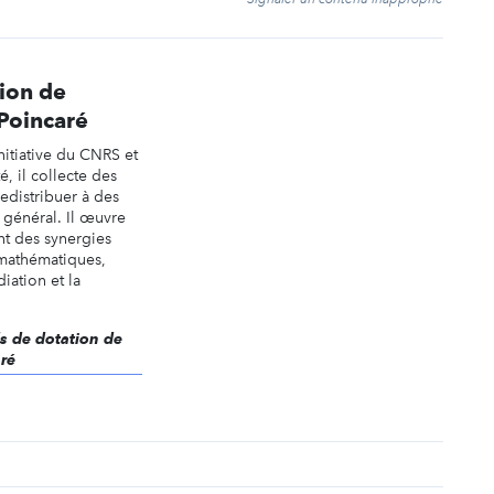
ion de
 Poincaré
nitiative du CNRS et
, il collecte des
redistribuer à des
t général. Il œuvre
t des synergies
 mathématiques,
iation et la
ds de dotation de
aré