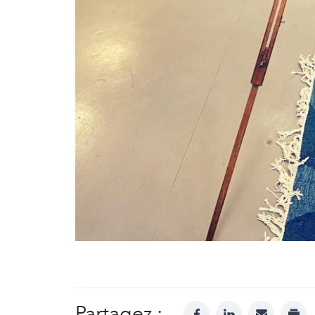
Partagez :
facebook
linkedin
mail
prin