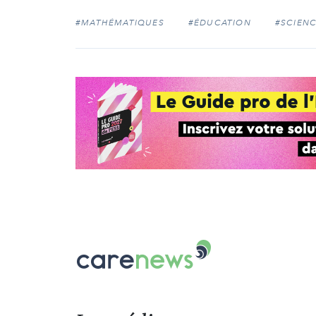
#MATHÉMATIQUES
#ÉDUCATION
#SCIEN
Carenews,
Le
média
des
acteurs