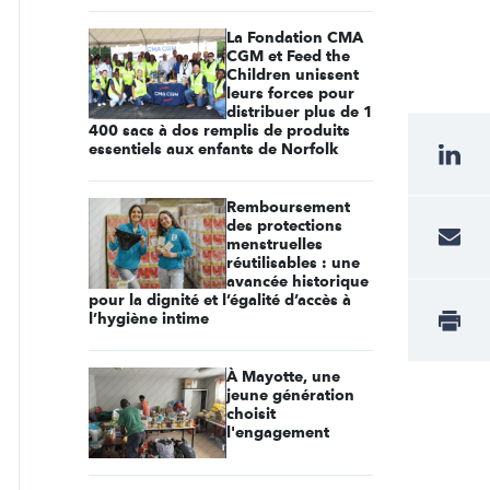
La Fondation CMA
CGM et Feed the
Children unissent
leurs forces pour
distribuer plus de 1
400 sacs à dos remplis de produits
essentiels aux enfants de Norfolk
Remboursement
des protections
menstruelles
réutilisables : une
avancée historique
pour la dignité et l’égalité d’accès à
l’hygiène intime
À Mayotte, une
jeune génération
choisit
l'engagement