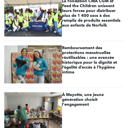
La Fondation CMA CGM et
Feed the Children unissent
leurs forces pour distribuer
plus de 1 400 sacs à dos
remplis de produits essentiels
aux enfants de Norfolk
Remboursement des
protections menstruelles
réutilisables : une avancée
historique pour la dignité et
l’égalité d’accès à l’hygiène
intime
À Mayotte, une jeune
génération choisit
l'engagement