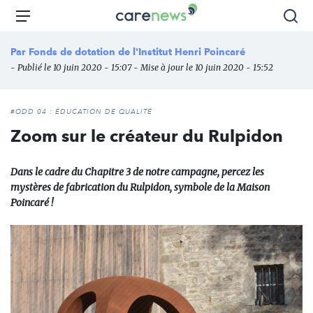
Aller
Carenews,
Menu
Rec
au
Le
contenu
média
Par
Fonds de dotation de l'Institut Henri Poincaré
principal
des
- Publié le 10 juin 2020 - 15:07 - Mise à jour le 10 juin 2020 - 15:52
acteurs
de
l'engagement
#ODD 04 : ÉDUCATION DE QUALITÉ
Zoom sur le créateur du Rulpidon
Dans le cadre du Chapitre 3 de notre campagne, percez les
mystères de fabrication du Rulpidon, symbole de la Maison
Poincaré !