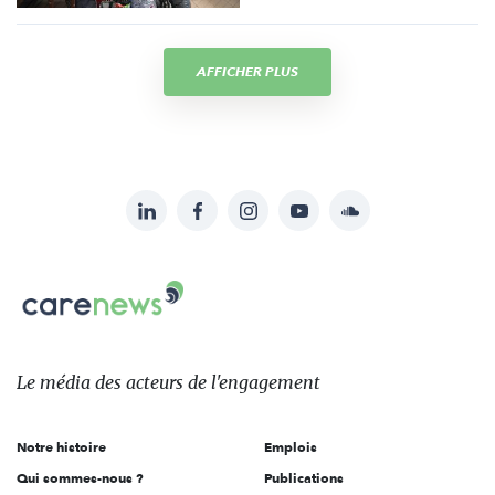
AFFICHER PLUS
LinkedIn
Facebook
Instagram
YouTube
Soundcloud
Suivez-
nous
Carenews,
sur:
Le
média
des
Le média
des acteurs
de l'engagement
acteurs
de
Notre histoire
Emplois
l'engagement
Qui sommes-nous ?
Publications