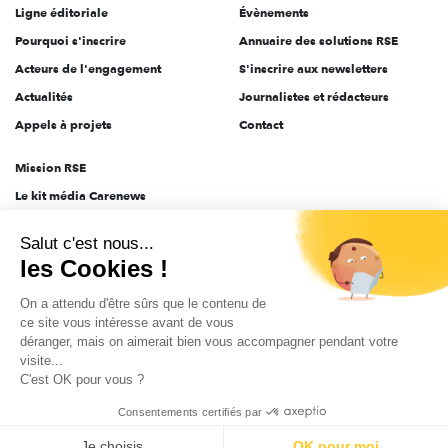
Ligne éditoriale
Évènements
Pourquoi s'inscrire
Annuaire des solutions RSE
Acteurs de l'engagement
S'inscrire aux newsletters
Actualités
Journalistes et rédacteurs
Appels à projets
Contact
Mission RSE
Le kit média Carenews
Groupe AEF
Salut c'est nous...
AEF info
les Cookies !
Novethic
On a attendu d'être sûrs que le contenu de
PRODURABLE
ce site vous intéresse avant de vous
Inclusiv Day
déranger, mais on aimerait bien vous accompagner pendant votre
visite...
C'est OK pour vous ?
CGV
Données personnelles
Mentions légales
2025-2026 Tout droits réservés
Consentements certifiés par
Je choisis
OK pour moi