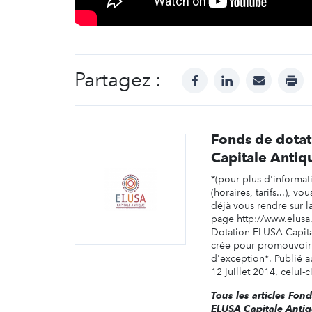
Partagez :
facebook
linkedin
mail
prin
Fonds de dota
Capitale Antiq
*(pour plus d'informati
(horaires, tarifs...), v
déjà vous rendre sur l
page http://www.elusa
Dotation ELUSA Capita
crée pour promouvoir t
d'exception*. Publié au
12 juillet 2014, celui-ci
Tous les articles Fon
ELUSA Capitale Anti