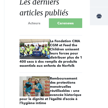
Les derniers
articles publiés
Acteurs
Carenews
La Fondation CMA
CGM et Feed the
Children unissent
leurs forces pour
distribuer plus de 1
400 sacs à dos remplis de produits
essentiels aux enfants de Norfolk
Remboursement
des protections
menstruelles
réutilisables : une
avancée historique
pour la dignité et l’égalité d’accès à
l’hygiène intime