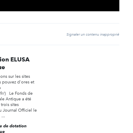
t
Signaler un contenu inapproprié
tion ELUSA
ue
ons sur les sites
ous pouvez d'ores et
a
.fr/) Le Fonds de
le Antique a été
rois sites
 Journal Officiel le
 ...
ds de dotation
que