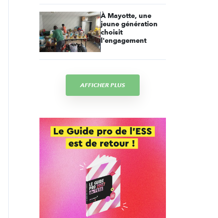
À Mayotte, une
jeune génération
choisit
l'engagement
AFFICHER PLUS