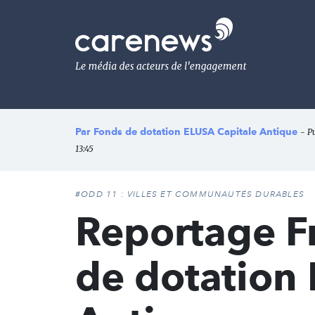
Aller
au
Carenews,
contenu
Le
principal
média
des
acteurs
de
l'engagement
Par
Fonds de dotation ELUSA Capitale Antique
- P
13:45
#ODD 11 : VILLES ET COMMUNAUTÉS DURABLES
Reportage Fr
de dotation