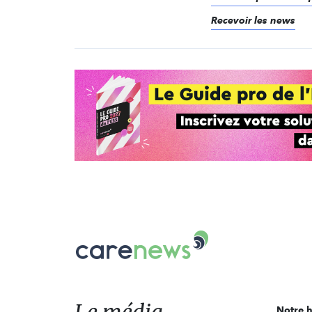
Recevoir les news
Carenews,
Le
média
des
acteurs
Notre h