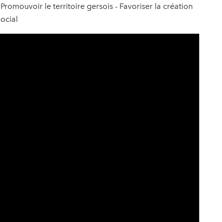
Promouvoir le territoire gersois - Favoriser la création
social