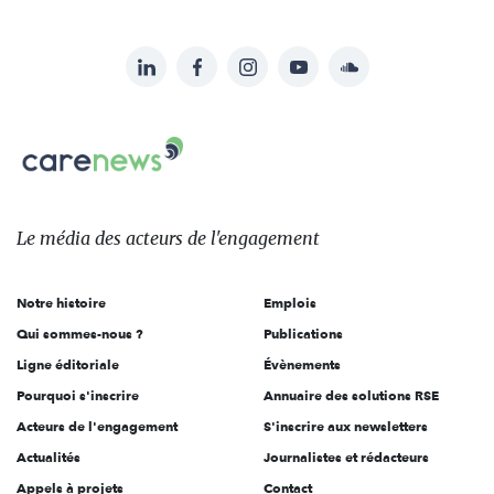
LinkedIn
Facebook
Instagram
YouTube
Soundcloud
Suivez-
nous
Carenews,
sur:
Le
média
des
Le média
des acteurs
de l'engagement
acteurs
de
Notre histoire
Emplois
l'engagement
Qui sommes-nous ?
Publications
Ligne éditoriale
Évènements
Pourquoi s'inscrire
Annuaire des solutions RSE
Acteurs de l'engagement
S'inscrire aux newsletters
Actualités
Journalistes et rédacteurs
Appels à projets
Contact