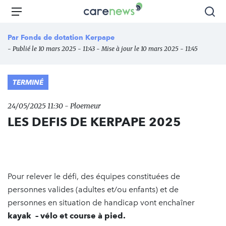
Aller
Carenews,
Menu
Rec
au
Le
contenu
média
Par
Fonds de dotation Kerpape
principal
des
- Publié le 10 mars 2025 - 11:43 - Mise à jour le 10 mars 2025 - 11:45
acteurs
de
l'engagement
TERMINÉ
24/05/2025 11:30 - Ploemeur
LES DEFIS DE KERPAPE 2025
Pour relever le défi, des équipes constituées de
personnes valides (adultes et/ou enfants) et de
personnes en situation de handicap vont enchaîner
kayak – vélo et course à pied.