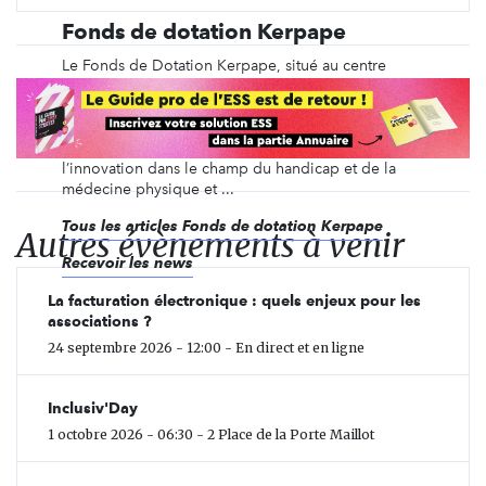
Fonds de dotation Kerpape
Le Fonds de Dotation Kerpape, situé au centre
mutualiste de Kerpape en Bretagne, promeut des
actions d'appel à la générosité et développe des
conventions de mécénat avec le monde
économique, afin d’encourager et de renforcer
l’innovation dans le champ du handicap et de la
médecine physique et ...
Tous les articles Fonds de dotation Kerpape
Autres évènements à venir
Recevoir les news
La facturation électronique : quels enjeux pour les
associations ?
24 septembre 2026 - 12:00 - En direct et en ligne
Inclusiv'Day
1 octobre 2026 - 06:30 - 2 Place de la Porte Maillot