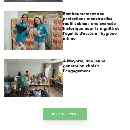
Remboursement des
protections menstruelles
réutilisables : une avancée
historique pour la dignité et
l’égalité d’accès à l’hygiène
intime
À Mayotte, une jeune
génération choisit
l'engagement
AFFICHER PLUS