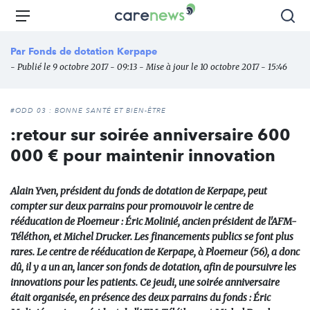
Aller
Carenews,
Menu
Rec
au
Le
contenu
média
Par
Fonds de dotation Kerpape
principal
des
- Publié le 9 octobre 2017 - 09:13 - Mise à jour le 10 octobre 2017 - 15:46
acteurs
de
l'engagement
#ODD 03 : BONNE SANTÉ ET BIEN-ÊTRE
:retour sur soirée anniversaire 600
000 € pour maintenir innovation
Alain Yven, président du fonds de dotation de Kerpape, peut
compter sur deux parrains pour promouvoir le centre de
rééducation de Ploemeur : Éric Molinié, ancien président de l'AFM-
Téléthon, et Michel Drucker. Les financements publics se font plus
rares. Le centre de rééducation de Kerpape, à Ploemeur (56), a donc
dû, il y a un an, lancer son fonds de dotation, afin de poursuivre les
innovations pour les patients. Ce jeudi, une soirée anniversaire
était organisée, en présence des deux parrains du fonds : Éric