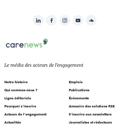
LinkedIn
Facebook
Instagram
YouTube
Soundcloud
Suivez-
nous
Carenews,
sur:
Le
média
des
Le média
des acteurs
de l'engagement
acteurs
de
Notre histoire
Emplois
l'engagement
Qui sommes-nous ?
Publications
Ligne éditoriale
Évènements
Pourquoi s'inscrire
Annuaire des solutions RSE
Acteurs de l'engagement
S'inscrire aux newsletters
Actualités
Journalistes et rédacteurs