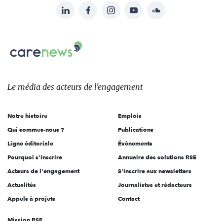
LinkedIn
Facebook
Instagram
YouTube
Soundcloud
Suivez-
nous
Carenews,
sur:
Le
média
des
Le média
des acteurs
de l'engagement
acteurs
de
Notre histoire
Emplois
l'engagement
Qui sommes-nous ?
Publications
Ligne éditoriale
Évènements
Pourquoi s'inscrire
Annuaire des solutions RSE
Acteurs de l'engagement
S'inscrire aux newsletters
Actualités
Journalistes et rédacteurs
Appels à projets
Contact
Mission RSE