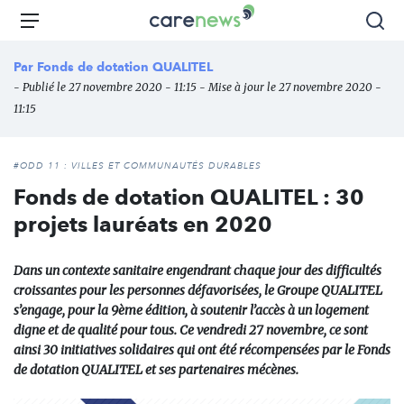
Aller
Carenews,
Menu
Rec
au
Le
contenu
média
Par
Fonds de dotation QUALITEL
principal
des
- Publié le 27 novembre 2020 - 11:15 - Mise à jour le 27 novembre 2020 -
acteurs
11:15
de
l'engagement
#ODD 11 : VILLES ET COMMUNAUTÉS DURABLES
Fonds de dotation QUALITEL : 30
projets lauréats en 2020
Dans un contexte sanitaire engendrant chaque jour des difficultés
croissantes pour les personnes défavorisées, le Groupe QUALITEL
s’engage, pour la 9ème édition, à soutenir l’accès à un logement
digne et de qualité pour tous. Ce vendredi 27 novembre, ce sont
ainsi 30 initiatives solidaires qui ont été récompensées par le Fonds
de dotation QUALITEL et ses partenaires mécènes.