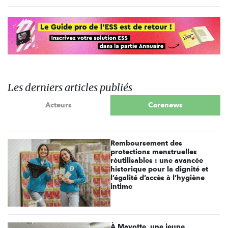
Les derniers articles publiés
Acteurs
Carenews
Remboursement des
protections menstruelles
réutilisables : une avancée
historique pour la dignité et
l’égalité d’accès à l’hygiène
intime
À Mayotte, une jeune