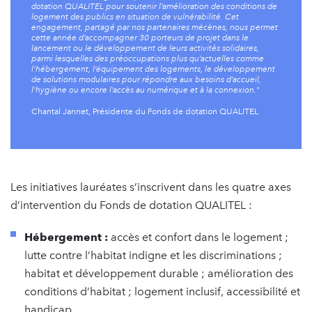
dotation QUALITEL pour soutenir l’amélioration des conditions de
logement des publics en situation de vulnérabilité. Cet
engagement, partagé par nos partenaires mécènes, nous permet
cette année d’accompagner 30 porteurs de projet dans le
lancement ou le développement de leurs activités solidaires,
parmi lesquelles des préoccupations plus qu’actuelles comme
l’hébergement, l’équipement des logements, le développement
de solutions modulaires pour répondre aux besoins d’accueil,
l’hygiène ou encore l’accès au numérique et à la connexion.
"
Chantal Jannet, Présidente du Fonds de dotation QUALITEL
Les initiatives lauréates s’inscrivent dans les quatre axes
d’intervention du Fonds de dotation QUALITEL :
Hébergement :
accès et confort dans le logement ;
lutte contre l’habitat indigne et les discriminations ;
habitat et développement durable ; amélioration des
conditions d’habitat ; logement inclusif, accessibilité et
handicap.