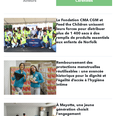
Acteurs
Carenews
La Fondation CMA CGM et
Feed the Children unissent
leurs forces pour distribuer
plus de 1 400 sacs à dos
remplis de produits essentiels
aux enfants de Norfolk
Remboursement des
protections menstruelles
réutilisables : une avancée
historique pour la dignité et
l’égalité d’accès à l’hygiène
intime
À Mayotte, une jeune
génération choisit
l'engagement