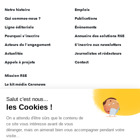
de
Notre histoire
Emplois
l'engagement
Qui sommes-nous ?
Publications
Ligne éditoriale
Évènements
Pourquoi s'inscrire
Annuaire des solutions RSE
Acteurs de l'engagement
S'inscrire aux newsletters
Actualités
Journalistes et rédacteurs
Appels à projets
Contact
Mission RSE
Le kit média Carenews
Groupe AEF
Salut c'est nous...
AEF info
les Cookies !
Novethic
On a attendu d'être sûrs que le contenu de
PRODURABLE
ce site vous intéresse avant de vous
Inclusiv Day
déranger, mais on aimerait bien vous accompagner pendant votre
visite...