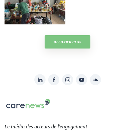
AFFICHER PLUS
LinkedIn
Facebook
Instagram
YouTube
Soundcloud
Suivez-
nous
Carenews,
sur:
Le
média
des
Le média
des acteurs
de l'engagement
acteurs