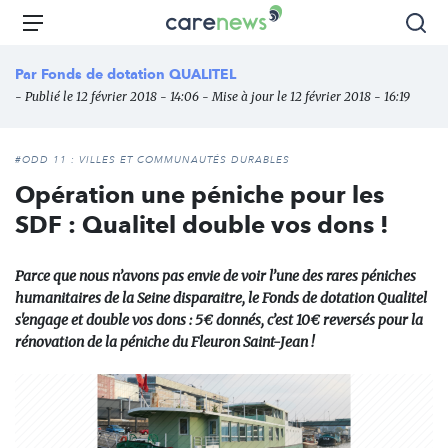
Aller
Carenews,
Menu
Rec
au
Le
contenu
média
Par
Fonds de dotation QUALITEL
principal
des
- Publié le 12 février 2018 - 14:06 - Mise à jour le 12 février 2018 - 16:19
acteurs
de
l'engagement
#ODD 11 : VILLES ET COMMUNAUTÉS DURABLES
Opération une péniche pour les
SDF : Qualitel double vos dons !
Parce que nous n’avons pas envie de voir l’une des rares péniches
humanitaires de la Seine disparaitre, le Fonds de dotation Qualitel
s'engage et double vos dons : 5€ donnés, c’est 10€ reversés pour la
rénovation de la péniche du Fleuron Saint-Jean !