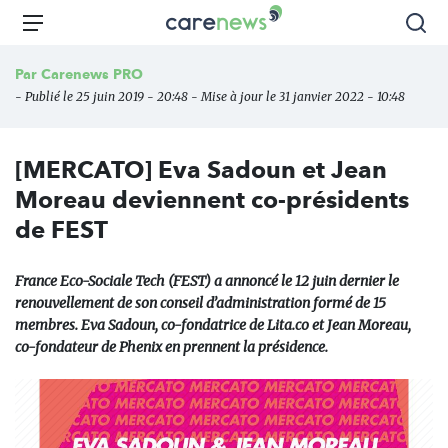
Aller
Carenews,
Menu
Rec
au
Le
contenu
média
Par
Carenews PRO
principal
des
- Publié le 25 juin 2019 - 20:48 - Mise à jour le 31 janvier 2022 - 10:48
acteurs
de
l'engagement
[MERCATO] Eva Sadoun et Jean
Moreau deviennent co-présidents
de FEST
France Eco-Sociale Tech (FEST) a annoncé le 12 juin dernier le
renouvellement de son conseil d’administration formé de 15
membres. Eva Sadoun, co-fondatrice de Lita.co et Jean Moreau,
co-fondateur de Phenix en prennent la présidence.