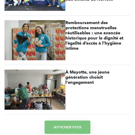
Remboursement des
protections menstruelles
réutilisables : une avancée
historique pour la dignité et
l’égalité d’accès à l’hygiène
intime
À Mayotte, une jeune
génération choisit
l'engagement
AFFICHER PLUS