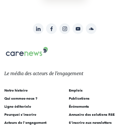
LinkedIn
Facebook
Instagram
YouTube
Soundcloud
Suivez-
nous
Carenews,
sur:
Le
média
des
Le média
des acteurs
de l'engagement
acteurs
de
Notre histoire
Emplois
l'engagement
Qui sommes-nous ?
Publications
Ligne éditoriale
Évènements
Pourquoi s'inscrire
Annuaire des solutions RSE
Acteurs de l'engagement
S'inscrire aux newsletters