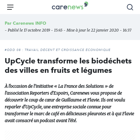
Aller
Carenews,
Menu
Rec
au
Le
contenu
média
Par
Carenews INFO
principal
des
- Publié le 17 octobre 2019 - 15:45 - Mise à jour le 22 janvier 2020 - 16:37
acteurs
de
l'engagement
#ODD 08 : TRAVAIL DÉCENT ET CROISSANCE ÉCONOMIQUE
UpCycle transforme les biodéchets
des villes en fruits et légumes
À l'occasion de l’initiative « La France des Solutions » de
l’association Reporters d’Espoirs, Carenews vous propose de
découvrir le coup de cœur de Guillaume et Flavie. Ils ont voulu
reparler d'UpCycle, une entreprise sociale connue pour
transformer le marc de café en délicieuses pleurotes et à qui Flavie
avait consacré un podcast avant l’été.