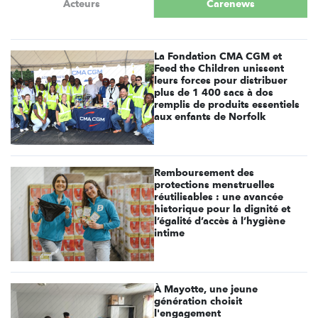
Acteurs
Carenews
La Fondation CMA CGM et
Feed the Children unissent
leurs forces pour distribuer
plus de 1 400 sacs à dos
remplis de produits essentiels
aux enfants de Norfolk
Remboursement des
protections menstruelles
réutilisables : une avancée
historique pour la dignité et
l’égalité d’accès à l’hygiène
intime
À Mayotte, une jeune
génération choisit
l'engagement