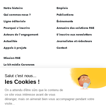
de
Notre histoire
Emplois
l'engagement
Qui sommes-nous ?
Publications
Ligne éditoriale
Évènements
Pourquoi s'inscrire
Annuaire des solutions RSE
Acteurs de l'engagement
S'inscrire aux newsletters
Actualités
Journalistes et rédacteurs
Appels à projets
Contact
Mission RSE
Le kit média Carenews
Groupe AEF
Salut c'est nous...
AEF info
les Cookies !
Novethic
On a attendu d'être sûrs que le contenu de
PRODURABLE
ce site vous intéresse avant de vous
Inclusiv Day
déranger, mais on aimerait bien vous accompagner pendant votre
visite...