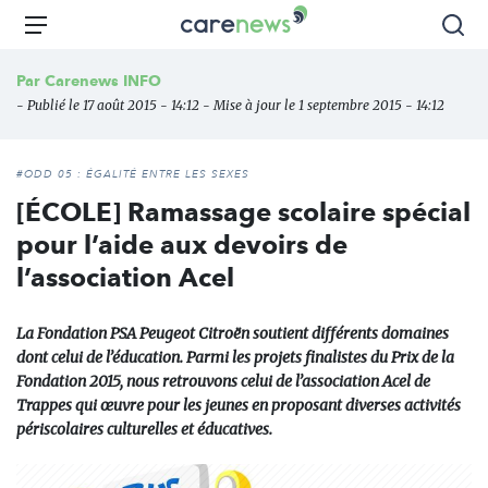
Aller
Carenews,
Menu
Rec
au
Le
contenu
média
Par
Carenews INFO
principal
des
- Publié le 17 août 2015 - 14:12 - Mise à jour le 1 septembre 2015 - 14:12
acteurs
de
l'engagement
#ODD 05 : ÉGALITÉ ENTRE LES SEXES
[ÉCOLE] Ramassage scolaire spécial
pour l’aide aux devoirs de
l’association Acel
La Fondation PSA Peugeot Citroën soutient différents domaines
dont celui de l’éducation. Parmi les projets finalistes du Prix de la
Fondation 2015, nous retrouvons celui de l’association Acel de
Trappes qui œuvre pour les jeunes en proposant diverses activités
périscolaires culturelles et éducatives.