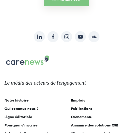
LinkedIn
Facebook
Instagram
YouTube
Soundcloud
Suivez-
nous
Carenews,
sur:
Le
média
des
Le média
des acteurs
de l'engagement
acteurs
de
Notre histoire
Emplois
l'engagement
Qui sommes-nous ?
Publications
Ligne éditoriale
Évènements
Pourquoi s'inscrire
Annuaire des solutions RSE