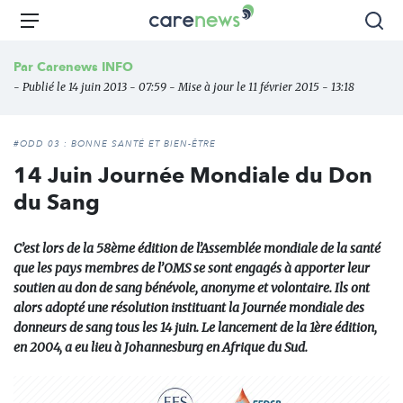
Aller
Carenews,
Menu
Rec
au
Le
contenu
média
Par
Carenews INFO
principal
des
- Publié le 14 juin 2013 - 07:59 - Mise à jour le 11 février 2015 - 13:18
acteurs
de
l'engagement
#ODD 03 : BONNE SANTÉ ET BIEN-ÊTRE
14 Juin Journée Mondiale du Don
du Sang
C’est lors de la 58ème édition de l’Assemblée mondiale de la santé
que les pays membres de l’OMS se sont engagés à apporter leur
soutien au don de sang bénévole, anonyme et volontaire. Ils ont
alors adopté une résolution instituant la Journée mondiale des
donneurs de sang tous les 14 juin. Le lancement de la 1ère édition,
en 2004, a eu lieu à Johannesburg en Afrique du Sud.