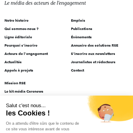
des
Le média
des acteurs
de l'engagement
acteurs
de
Notre histoire
Emplois
l'engagement
Qui sommes-nous ?
Publications
Ligne éditoriale
Évènements
Pourquoi s'inscrire
Annuaire des solutions RSE
Acteurs de l'engagement
S'inscrire aux newsletters
Actualités
Journalistes et rédacteurs
Appels à projets
Contact
Mission RSE
Le kit média Carenews
Groupe AEF
Salut c'est nous...
AEF info
les Cookies !
Novethic
On a attendu d'être sûrs que le contenu de
PRODURABLE
ce site vous intéresse avant de vous
Inclusiv Day