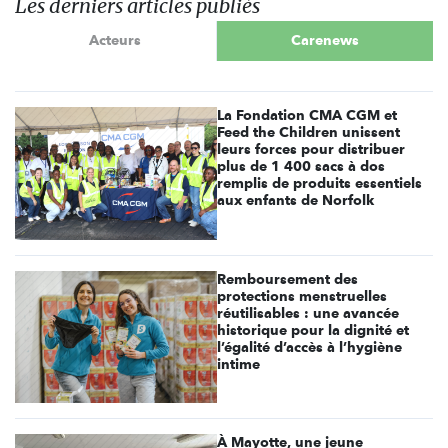
Les derniers articles publiés
Acteurs
Carenews
La Fondation CMA CGM et
Feed the Children unissent
leurs forces pour distribuer
plus de 1 400 sacs à dos
remplis de produits essentiels
aux enfants de Norfolk
Remboursement des
protections menstruelles
réutilisables : une avancée
historique pour la dignité et
l’égalité d’accès à l’hygiène
intime
À Mayotte, une jeune