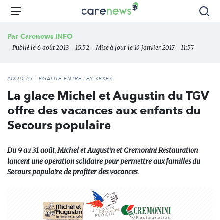
Aller
Carenews,
Menu
Rec
au
Le
contenu
média
Par
Carenews INFO
principal
des
- Publié le 6 août 2013 - 15:52 - Mise à jour le 10 janvier 2017 - 11:57
acteurs
de
l'engagement
#ODD 05 : ÉGALITÉ ENTRE LES SEXES
La glace Michel et Augustin du TGV
offre des vacances aux enfants du
Secours populaire
Du 9 au 31 août, Michel et Augustin et Cremonini Restauration
lancent une opération solidaire pour permettre aux familles du
Secours populaire de profiter des vacances.