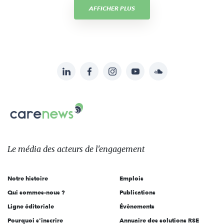
AFFICHER PLUS
LinkedIn
Facebook
Instagram
YouTube
Soundcloud
Suivez-
nous
Carenews,
sur:
Le
média
des
Le média
des acteurs
de l'engagement
acteurs
de
Notre histoire
Emplois
l'engagement
Qui sommes-nous ?
Publications
Ligne éditoriale
Évènements
Pourquoi s'inscrire
Annuaire des solutions RSE