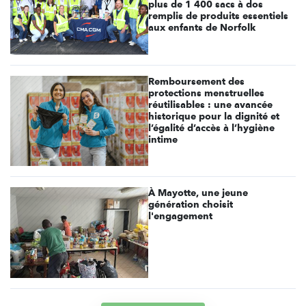
plus de 1 400 sacs à dos
remplis de produits essentiels
aux enfants de Norfolk
Remboursement des
protections menstruelles
réutilisables : une avancée
historique pour la dignité et
l’égalité d’accès à l’hygiène
intime
À Mayotte, une jeune
génération choisit
l'engagement