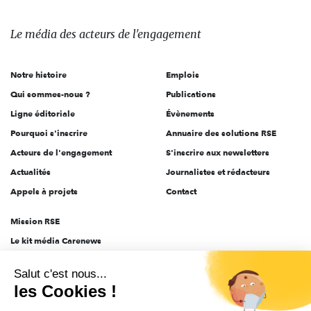
média
des
Le média
des acteurs
de l'engagement
acteurs
de
Notre histoire
Emplois
l'engagement
Qui sommes-nous ?
Publications
Ligne éditoriale
Évènements
Pourquoi s'inscrire
Annuaire des solutions RSE
Acteurs de l'engagement
S'inscrire aux newsletters
Actualités
Journalistes et rédacteurs
Appels à projets
Contact
Mission RSE
Le kit média Carenews
Groupe AEF
Salut c'est nous...
AEF info
les Cookies !
Novethic