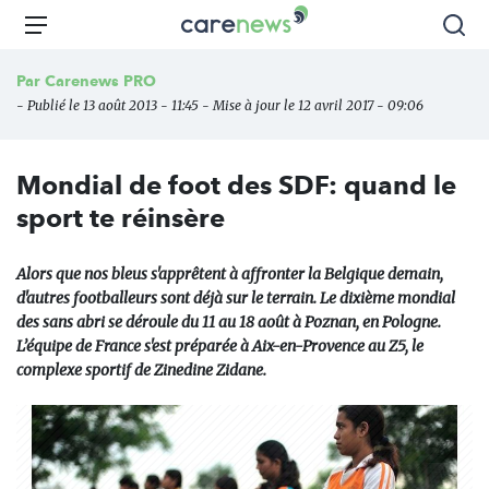
Aller
Carenews,
Menu
Rec
au
Le
contenu
média
Par
Carenews PRO
principal
des
- Publié le 13 août 2013 - 11:45 - Mise à jour le 12 avril 2017 - 09:06
acteurs
de
l'engagement
Mondial de foot des SDF: quand le
sport te réinsère
Alors que nos bleus s'apprêtent à affronter la Belgique demain,
d'autres footballeurs sont déjà sur le terrain. Le dixième mondial
des sans abri se déroule du 11 au 18 août à Poznan, en Pologne.
L’équipe de France s'est préparée à Aix-en-Provence au Z5, le
complexe sportif de Zinedine Zidane.