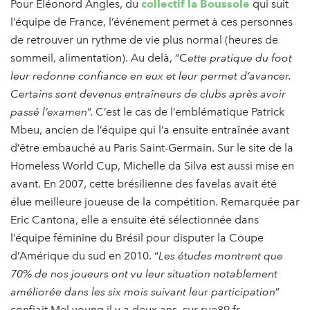
Pour Eléonord Angles, du
collectif la Boussole
qui suit
l’équipe de France, l’événement permet à ces personnes
de retrouver un rythme de vie plus normal (heures de
sommeil, alimentation). Au delà, “C
ette pratique du foot
leur redonne confiance en eux et leur permet d’avancer.
Certains sont devenus entraîneurs de clubs après avoir
passé l’examen
”. C’est le cas de l’emblématique Patrick
Mbeu, ancien de l’équipe qui l’a ensuite entraînée avant
d’être embauché au Paris Saint-Germain. Sur le site de la
Homeless World Cup, Michelle da Silva est aussi mise en
avant. En 2007, cette brésilienne des favelas avait été
élue meilleure joueuse de la compétition. Remarquée par
Eric Cantona, elle a ensuite été sélectionnée dans
l’équipe féminine du Brésil pour disputer la Coupe
d’Amérique du sud en 2010. “
Les études montrent que
70% de nos joueurs ont vu leur situation notablement
améliorée dans les six mois suivant leur participation
”
confiait Mel young il y a deux ans, sur rue89.fr