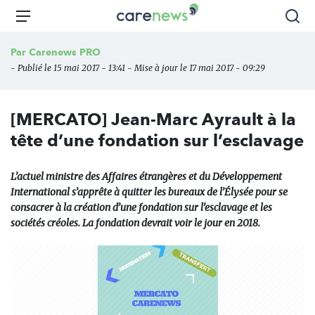
Aller
Carenews,
Menu
Rec
au
Le
contenu
média
Par
Carenews PRO
principal
des
- Publié le 15 mai 2017 - 13:41 - Mise à jour le 17 mai 2017 - 09:29
acteurs
de
l'engagement
[MERCATO] Jean-Marc Ayrault à la
tête d’une fondation sur l’esclavage
L’actuel ministre des Affaires étrangères et du Développement
International s’apprête à quitter les bureaux de l’Élysée pour se
consacrer à la création d’une fondation sur l’esclavage et les
sociétés créoles. La fondation devrait voir le jour en 2018.