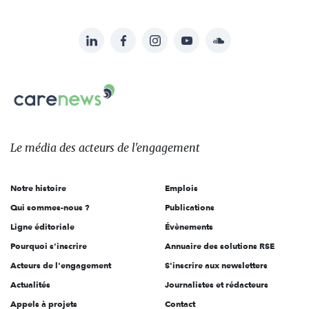
LinkedIn
Facebook
Instagram
YouTube
Soundcloud
Suivez-
nous
Carenews,
sur:
Le
média
des
Le média
des acteurs
de l'engagement
acteurs
de
Notre histoire
Emplois
l'engagement
Qui sommes-nous ?
Publications
Ligne éditoriale
Évènements
Pourquoi s'inscrire
Annuaire des solutions RSE
Acteurs de l'engagement
S'inscrire aux newsletters
Actualités
Journalistes et rédacteurs
Appels à projets
Contact