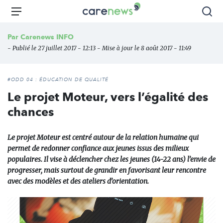
Aller
Carenews,
Menu
Rec
au
Le
contenu
média
Par
Carenews INFO
principal
des
- Publié le 27 juillet 2017 - 12:13 - Mise à jour le 8 août 2017 - 11:49
acteurs
de
l'engagement
#ODD 04 : ÉDUCATION DE QUALITÉ
Le projet Moteur, vers l’égalité des
chances
Le projet Moteur est centré autour de la relation humaine qui
permet de redonner confiance aux jeunes issus des milieux
populaires. Il vise à déclencher chez les jeunes (14-22 ans) l’envie de
progresser, mais surtout de grandir en favorisant leur rencontre
avec des modèles et des ateliers d’orientation.