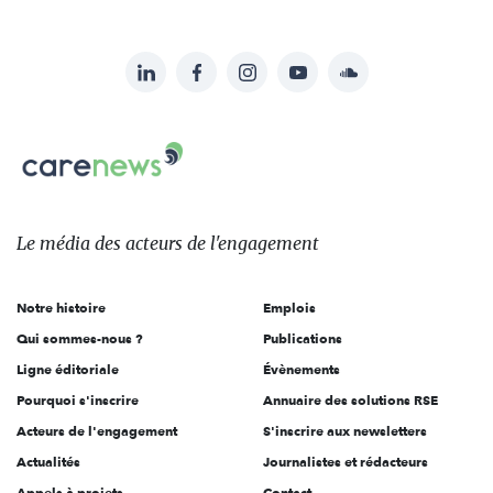
LinkedIn
Facebook
Instagram
YouTube
Soundcloud
Suivez-
nous
Carenews,
sur:
Le
média
des
Le média
des acteurs
de l'engagement
acteurs
de
Notre histoire
Emplois
l'engagement
Qui sommes-nous ?
Publications
Ligne éditoriale
Évènements
Pourquoi s'inscrire
Annuaire des solutions RSE
Acteurs de l'engagement
S'inscrire aux newsletters
Actualités
Journalistes et rédacteurs
Appels à projets
Contact