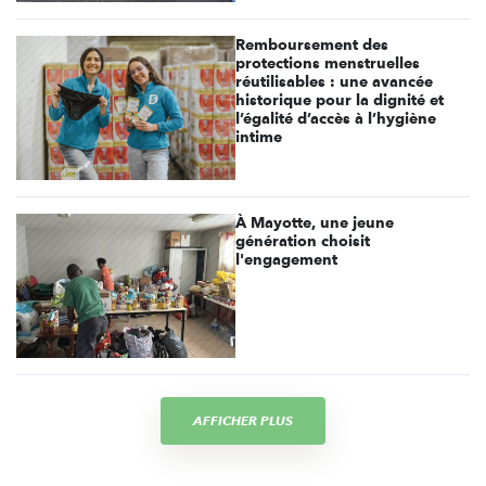
Remboursement des
protections menstruelles
réutilisables : une avancée
historique pour la dignité et
l’égalité d’accès à l’hygiène
intime
À Mayotte, une jeune
génération choisit
l'engagement
AFFICHER PLUS