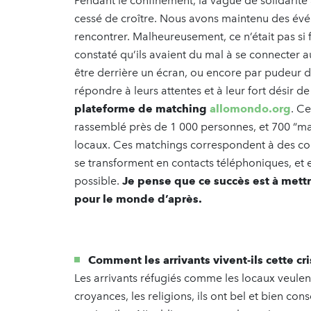
Pendant le confinement, la vague de solidarité a
cessé de croître. Nous avons maintenu des évé
rencontrer. Malheureusement, ce n’était pas si f
constaté qu’ils avaient du mal à se connecter au
être derrière un écran, ou encore par pudeur d
répondre à leurs attentes et à leur fort désir d
plateforme de matching
allomondo.org
. Ce
rassemblé près de 1 000 personnes, et 700 “matc
locaux. Ces matchings correspondent à des conta
se transforment en contacts téléphoniques, et e
possible.
Je pense que ce succès est à mett
pour le monde d’après.
Comment les arrivants vivent-ils cette cri
Les arrivants réfugiés comme les locaux veulent
croyances, les religions, ils ont bel et bien co