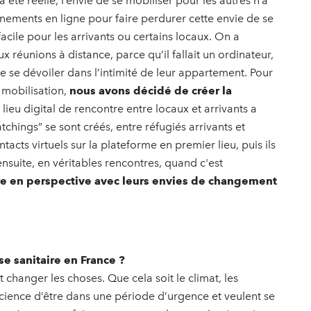
 été réelle, l’envie de se mobiliser pour les autres n’a
nements en ligne pour faire perdurer cette envie de se
acile pour les arrivants ou certains locaux. On a
x réunions à distance, parce qu’il fallait un ordinateur,
e se dévoiler dans l’intimité de leur appartement. Pour
e mobilisation,
nous avons décidé de créer la
 lieu digital de rencontre entre locaux et arrivants a
hings” se sont créés, entre réfugiés arrivants et
cts virtuels sur la plateforme en premier lieu, puis ils
nsuite, en véritables rencontres, quand c'est
re en perspective avec leurs envies de changement
se sanitaire en France ?
 changer les choses. Que cela soit le climat, les
nscience d’être dans une période d’urgence et veulent se