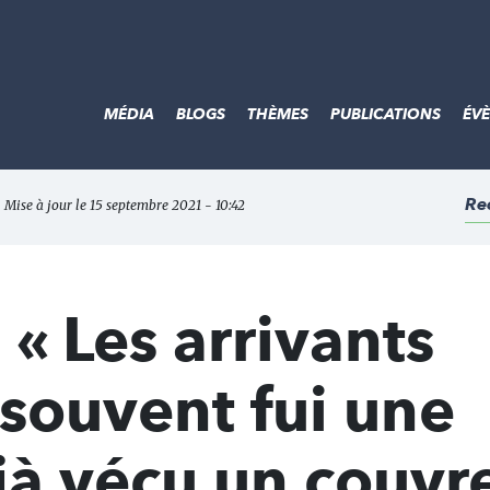
MÉDIA
BLOGS
THÈMES
PUBLICATIONS
ÉV
Re
 Mise à jour le 15 septembre 2021 - 10:42
 « Les arrivants
 souvent fui une
jà vécu un couvre