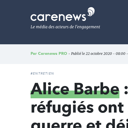
Aller
au
Carenews,
contenu
Le
principal
média
des
acteurs
de
l'engagement
Par
Carenews PRO
- Publié le 22 octobre 2020 - 08:00 -
#ENTRETIEN
Alice Barbe
:
réfugiés ont
guerre et dé