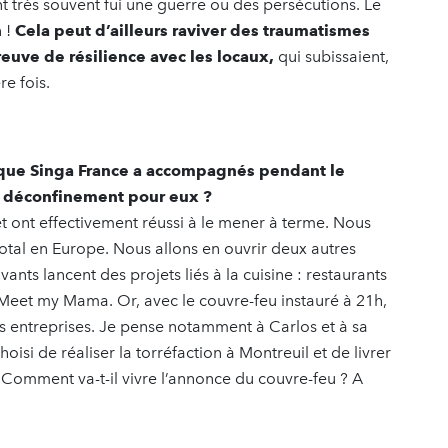
ont très souvent fui une guerre ou des persécutions. Le
n !
Cela peut d’ailleurs raviver des traumatismes
preuve de résilience avec les locaux,
qui subissaient,
e fois.
 que Singa France a accompagnés pendant le
e déconfinement pour eux ?
et ont effectivement réussi à le mener à terme. Nous
total en Europe. Nous allons en ouvrir deux autres
ts lancent des projets liés à la cuisine : restaurants
ou Meet my Mama. Or, avec le couvre-feu instauré à 21h,
tes entreprises. Je pense notamment à Carlos et à sa
hoisi de réaliser la torréfaction à Montreuil et de livrer
. Comment va-t-il vivre l’annonce du couvre-feu ? A