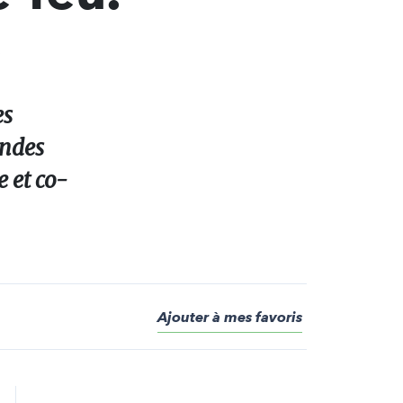
»
es
andes
e et co-
Ajouter à mes favoris