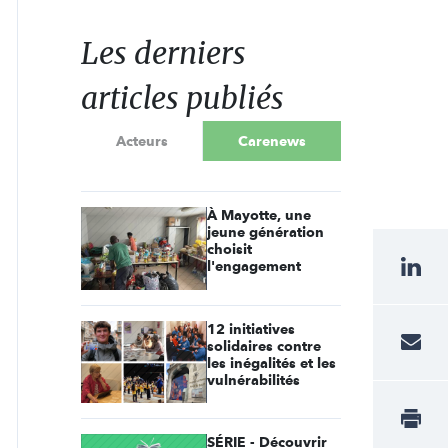
Les derniers
articles publiés
Acteurs
Carenews
À Mayotte, une
jeune génération
choisit
l'engagement
12 initiatives
solidaires contre
les inégalités et les
vulnérabilités
SÉRIE - Découvrir