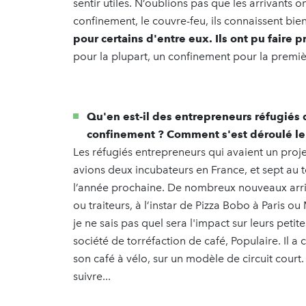
sentir utiles. N’oublions pas que les arrivants 
confinement, le couvre-feu, ils connaissent bie
pour certains d'entre eux. Ils ont pu faire 
pour la plupart, un confinement pour la premièr
Qu'en est-il des entrepreneurs réfugiés
confinement ? Comment s'est déroulé l
Les réfugiés entrepreneurs qui avaient un proj
avions deux incubateurs en France, et sept au 
l’année prochaine. De nombreux nouveaux arrivan
ou traiteurs, à l’instar de Pizza Bobo à Paris 
je ne sais pas quel sera l'impact sur leurs peti
société de torréfaction de café, Populaire. Il a c
son café à vélo, sur un modèle de circuit court
suivre...