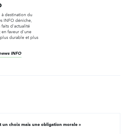
O
n à destination du
ws INFO déniche,
faits d'actualité
t en faveur d'une
 plus durable et plus
renews INFO
nt un choix mais une obligation morale »