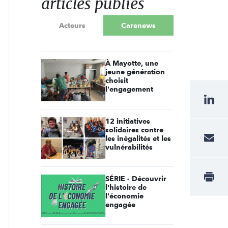
articles publiés
Acteurs
Carenews
À Mayotte, une
jeune génération
choisit
l'engagement
12 initiatives
solidaires contre
les inégalités et les
vulnérabilités
SÉRIE - Découvrir
l'histoire de
l'économie
engagée