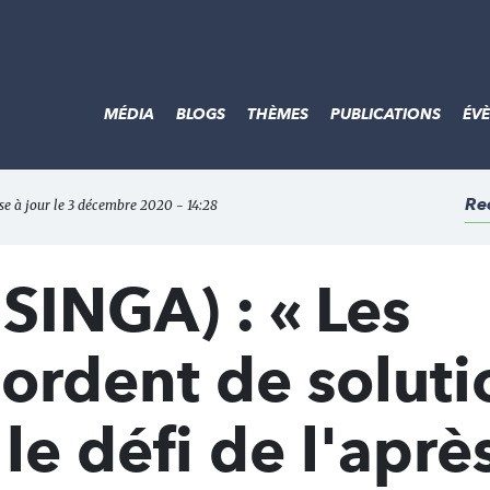
MÉDIA
BLOGS
THÈMES
PUBLICATIONS
ÉV
Re
ise à jour le 3 décembre 2020 - 14:28
SINGA) : « Les
ordent de soluti
le défi de l'aprè