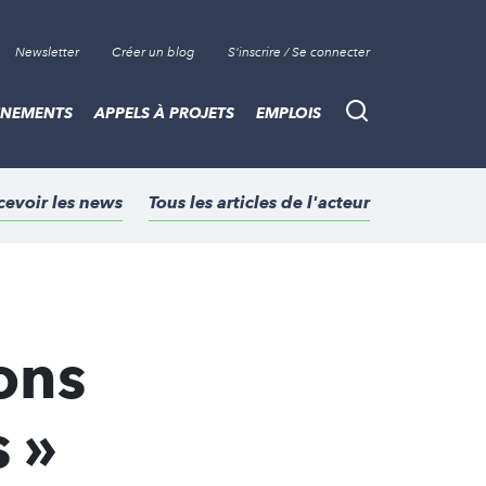
Newsletter
Créer un blog
S'inscrire / Se connecter
ÈNEMENTS
APPELS À PROJETS
EMPLOIS
Recherche
cevoir les news
Tous les articles de l'acteur
ons
s »