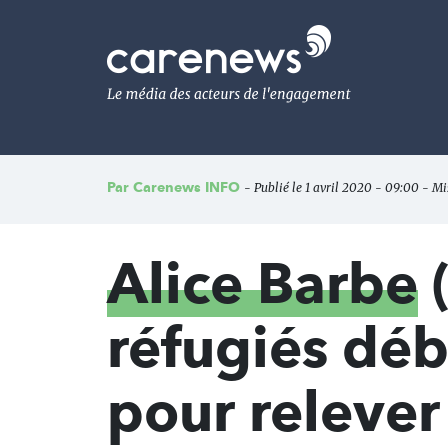
Aller
au
Carenews,
contenu
Le
principal
média
des
acteurs
de
l'engagement
Par
Carenews INFO
- Publié le 1 avril 2020 - 09:00 - M
Alice Barbe
(
réfugiés déb
pour relever 