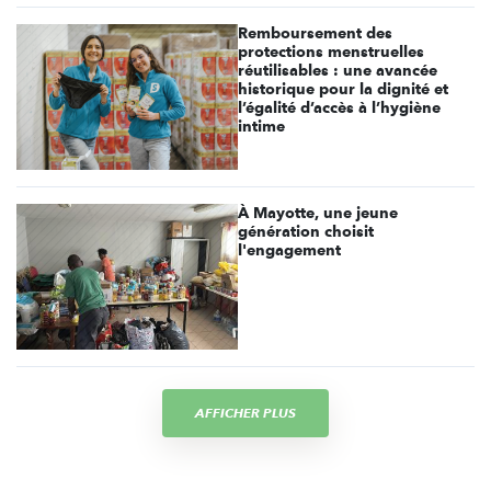
Remboursement des
protections menstruelles
réutilisables : une avancée
historique pour la dignité et
l’égalité d’accès à l’hygiène
intime
À Mayotte, une jeune
génération choisit
l'engagement
AFFICHER PLUS