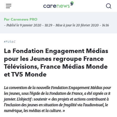
Aller
Carenews,
Menu
Rec
au
Le
contenu
média
Par
Carenews PRO
principal
des
- Publié le 9 janvier 2020 - 18:29 - Mise à jour le 20 février 2020 - 14:16
acteurs
de
l'engagement
#FUSAC
La Fondation Engagement Médias
pour les Jeunes regroupe France
Télévisions, France Médias Monde
et TV5 Monde
La convention de la nouvelle Fondation Engagement Médias pour
les Jeunes, sous l’égide de la Fondation de France, a été signée ce 8
janvier. L’objectif : soutenir « des projets et actions contribuant à
l’inclusion des jeunes en situation de fragilité via l’audiovisuel, le
numérique, les médias et la culture. »