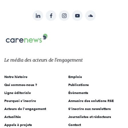
LinkedIn
Facebook
Instagram
YouTube
Soundcloud
Suivez-
nous
Carenews,
sur:
Le
média
des
Le média
des acteurs
de l'engagement
acteurs
de
Notre histoire
Emplois
l'engagement
Qui sommes-nous ?
Publications
Ligne éditoriale
Évènements
Pourquoi s'inscrire
Annuaire des solutions RSE
Acteurs de l'engagement
S'inscrire aux newsletters
Actualités
Journalistes et rédacteurs
Appels à projets
Contact