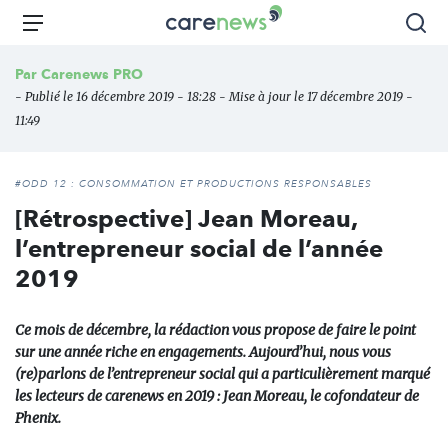
Aller
Carenews,
Menu
Rec
au
Le
contenu
média
Par
Carenews PRO
principal
des
- Publié le 16 décembre 2019 - 18:28 - Mise à jour le 17 décembre 2019 -
acteurs
11:49
de
l'engagement
#ODD 12 : CONSOMMATION ET PRODUCTIONS RESPONSABLES
[Rétrospective] Jean Moreau,
l’entrepreneur social de l’année
2019
Ce mois de décembre, la rédaction vous propose de faire le point
sur une année riche en engagements. Aujourd’hui, nous vous
(re)parlons de l’entrepreneur social qui a particulièrement marqué
les lecteurs de carenews en 2019 : Jean Moreau, le cofondateur de
Phenix.