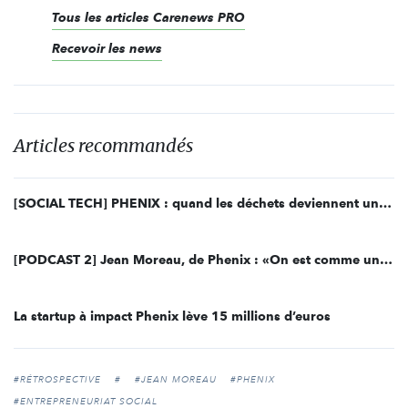
Tous les articles Carenews PRO
Recevoir les news
Articles recommandés
[SOCIAL TECH] PHENIX : quand les déchets deviennent une matière première
[PODCAST 2] Jean Moreau, de Phenix : «On est comme une banque alimentaire 2.0»
La startup à impact Phenix lève 15 millions d’euros
#RÉTROSPECTIVE
#
#JEAN MOREAU
#PHENIX
#ENTREPRENEURIAT SOCIAL