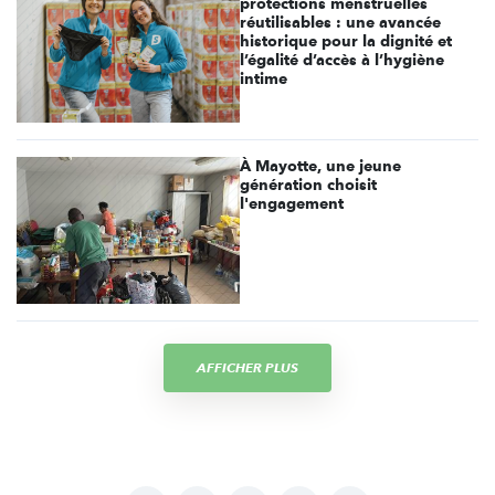
protections menstruelles
réutilisables : une avancée
historique pour la dignité et
l’égalité d’accès à l’hygiène
intime
À Mayotte, une jeune
génération choisit
l'engagement
AFFICHER PLUS