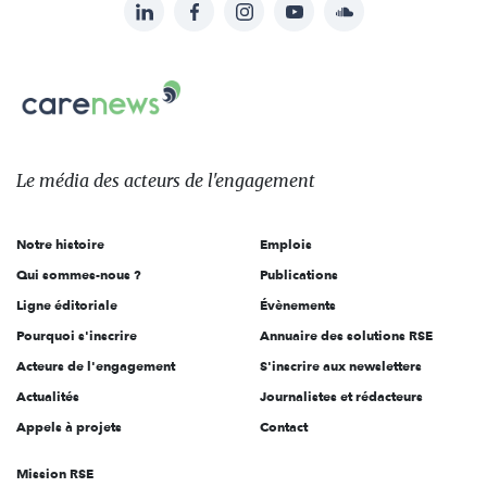
LinkedIn
Facebook
Instagram
YouTube
Soundcloud
Suivez-
nous
Carenews,
sur:
Le
média
des
Le média
des acteurs
de l'engagement
acteurs
de
Notre histoire
Emplois
l'engagement
Qui sommes-nous ?
Publications
Ligne éditoriale
Évènements
Pourquoi s'inscrire
Annuaire des solutions RSE
Acteurs de l'engagement
S'inscrire aux newsletters
Actualités
Journalistes et rédacteurs
Appels à projets
Contact
Mission RSE