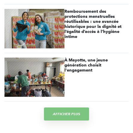
Remboursement des
protections menstruelles
réutilisables : une avancée
historique pour la dignité et
l’égalité d’accès à l’hygiène
intime
À Mayotte, une jeune
génération choisit
l'engagement
AFFICHER PLUS