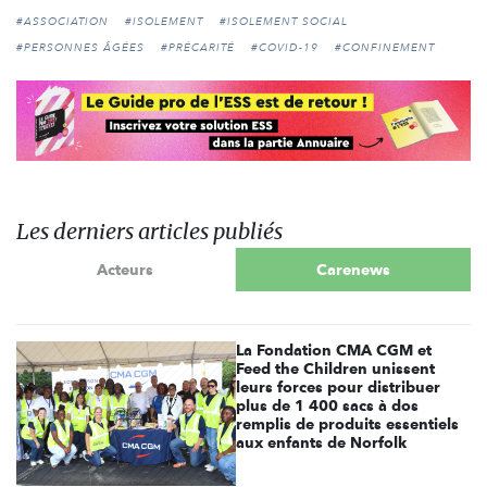
#ASSOCIATION
#ISOLEMENT
#ISOLEMENT SOCIAL
#PERSONNES ÂGÉES
#PRÉCARITÉ
#COVID-19
#CONFINEMENT
Les derniers articles publiés
Acteurs
Carenews
La Fondation CMA CGM et
Feed the Children unissent
leurs forces pour distribuer
plus de 1 400 sacs à dos
remplis de produits essentiels
aux enfants de Norfolk