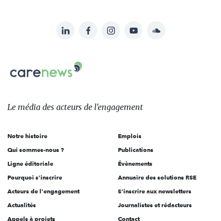
LinkedIn
Facebook
Instagram
YouTube
Soundcloud
Suivez-
nous
Carenews,
sur:
Le
média
des
Le média
des acteurs
de l'engagement
acteurs
de
Notre histoire
Emplois
l'engagement
Qui sommes-nous ?
Publications
Ligne éditoriale
Évènements
Pourquoi s'inscrire
Annuaire des solutions RSE
Acteurs de l'engagement
S'inscrire aux newsletters
Actualités
Journalistes et rédacteurs
Appels à projets
Contact