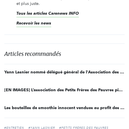
et plus juste.
Tous les articles Carenews INFO
Recevoir les news
Articles recommandés
Yann Lasnier nommé délégué général de l'Association des Petits Frères des Pauvres
[EN IMAGES] L’association des Petits Frères des Pauvres piège des citoyens pour les sensibiliser à l’isolement des personnes âgées
Les bouteilles de smoothie innocent vendues au profit des Petits Frères des Pauvres
#ENTRETIEN
#YANN LASNIER
#PETITS FRÈRES DES PAUVRES