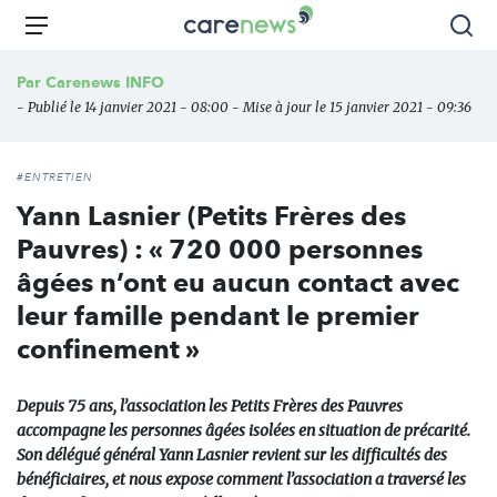
Aller
Carenews,
Menu
Rec
au
Le
contenu
média
Par
Carenews INFO
principal
des
- Publié le 14 janvier 2021 - 08:00 - Mise à jour le 15 janvier 2021 - 09:36
acteurs
de
l'engagement
#ENTRETIEN
Yann Lasnier (Petits Frères des
Pauvres) : « 720 000 personnes
âgées n’ont eu aucun contact avec
leur famille pendant le premier
confinement »
Depuis 75 ans, l’association les Petits Frères des Pauvres
accompagne les personnes âgées isolées en situation de précarité.
Son délégué général Yann Lasnier revient sur les difficultés des
bénéficiaires, et nous expose comment l’association a traversé les