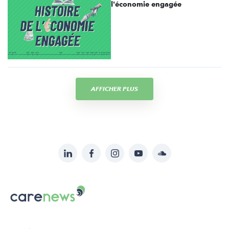
l'économie engagée
AFFICHER PLUS
LinkedIn
Facebook
Instagram
YouTube
Soundcloud
Suivez-
nous
Carenews,
sur:
Le
média
des