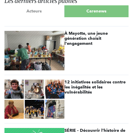
Les derniers articles publiés
Acteurs
Carenews
À Mayotte, une jeune
génération choisit
l'engagement
12 initiatives solidaires contre
les inégalités et les
vulnérabilités
SÉRIE - Découvrir l'histoire de