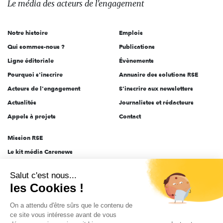
Le média
des acteurs
de l'engagement
acteurs
de
Notre histoire
Emplois
l'engagement
Qui sommes-nous ?
Publications
Ligne éditoriale
Évènements
Pourquoi s'inscrire
Annuaire des solutions RSE
Acteurs de l'engagement
S'inscrire aux newsletters
Actualités
Journalistes et rédacteurs
Appels à projets
Contact
Mission RSE
Le kit média Carenews
Groupe AEF
Salut c'est nous...
AEF info
les Cookies !
Novethic
On a attendu d'être sûrs que le contenu de
PRODURABLE
ce site vous intéresse avant de vous
Inclusiv Day