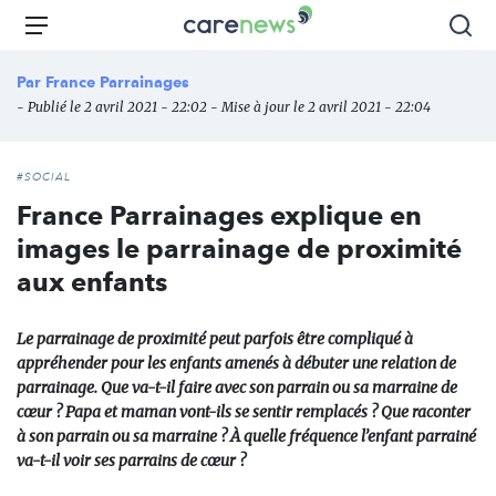
Aller
Carenews,
Menu
Rec
au
Le
contenu
média
Par
France Parrainages
principal
des
- Publié le 2 avril 2021 - 22:02 - Mise à jour le 2 avril 2021 - 22:04
acteurs
de
l'engagement
#SOCIAL
France Parrainages explique en
images le parrainage de proximité
aux enfants
Le parrainage de proximité peut parfois être compliqué à
appréhender pour les enfants amenés à débuter une relation de
parrainage. Que va-t-il faire avec son parrain ou sa marraine de
cœur ? Papa et maman vont-ils se sentir remplacés ? Que raconter
à son parrain ou sa marraine ? À quelle fréquence l’enfant parrainé
va-t-il voir ses parrains de cœur ?