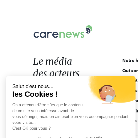
Carenews,
Le
média
des
acteurs
Le média
Notre h
de
des acteurs
Qui so
l'engagement
Ligne é
de l'engagement
Salut c'est nous...
Pourquo
les Cookies !
Acteur
On a attendu d'être sûrs que le contenu
de ce site vous intéresse avant de
Actuali
vous déranger, mais on aimerait bien vous accompagner pendant
Appels 
votre visite...
C'est OK pour vous ?