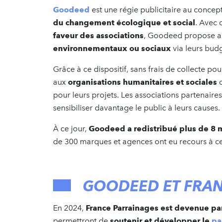
Goodeed
est une régie publicitaire au concep
du changement écologique et social
. Avec
faveur des associations
, Goodeed propose a
environnementaux ou sociaux
via leurs budg
Grâce à ce dispositif, sans frais de collecte pou
aux
organisations humanitaires et sociales
d
pour leurs projets. Les associations partenaires
sensibiliser davantage le public à leurs causes.
À ce jour,
Goodeed a redistribué plus de 8 m
de 300 marques et agences ont eu recours à cet
GOODEED ET FRAN
En 2024,
France Parrainages est devenue p
permettront de
soutenir et développer le
pa