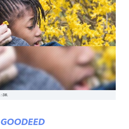
: DR.
E GOODEED