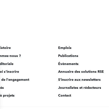
istoire
Emplois
mmes-nous ?
Publications
ditoriale
Évènements
i s'inscrire
Annuaire des solutions RSE
s de l'engagement
S'inscrire aux newsletters
tés
Journalistes et rédacteurs
à projets
Contact