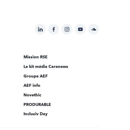
LinkedIn
Facebook
Instagram
YouTube
Soundcloud
Suivez-
nous
sur:
Mission RSE
Le kit média Carenews
Groupe AEF
AEF info
Novethic
PRODURABLE
Inclusiv Day