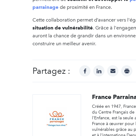
parrainage
de proximité en France.
Cette collaboration permet d’avancer vers l'éga
situation de vulnérabilité
. Grâce à l'engage
auront la chance de grandir dans un environne
construire un meilleur avenir.
Partagez :
facebook
linkedin
mail
prin
France Parrain
Créée en 1947, France 
du Centre Français de 
l’Enfance, est la seule
France à œuvrer pour l
vulnérables grâce au 
et à l’internationa Dep