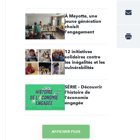
À Mayotte, une
jeune génération
choisit
l'engagement
12 initiatives
solidaires contre
les inégalités et les
vulnérabilités
SÉRIE - Découvrir
l'histoire de
l'économie
engagée
AFFICHER PLUS