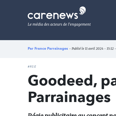
Aller
au
Carenews,
contenu
Le
principal
média
des
acteurs
de
l'engagement
Par
France Parrainages
- Publié le 11 avril 2024 - 15:12 -
#RSE
Goodeed, pa
Parrainages