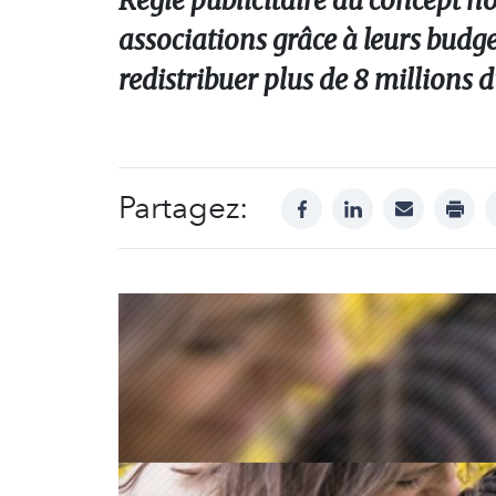
Régie publicitaire au concept 
associations grâce à leurs budget
redistribuer plus de 8 millions d
Partagez:
facebook
linkedin
mail
print