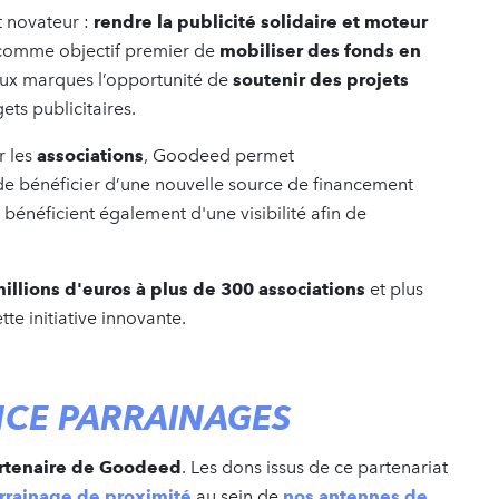
t novateur :
rendre la publicité solidaire et moteur
 comme objectif premier de
mobiliser des fonds en
ux marques l’opportunité de
soutenir des projets
ets publicitaires.
r les
associations
, Goodeed permet
e bénéficier d’une nouvelle source de financement
 bénéficient également d'une visibilité afin de
illions d'euros à plus de 300 associations
et plus
te initiative innovante.
CE PARRAINAGES
artenaire de Goodeed
. Les dons issus de ce partenariat
rrainage de proximité
au sein de
nos antennes de