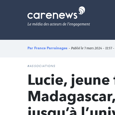
Aller
au
Carenews,
contenu
Le
principal
média
des
acteurs
de
l'engagement
Par
France Parrainages
- Publié le 7 mars 2024 - 11:57 -
#ASSOCIATIONS
Lucie, jeune 
Madagascar,
jusqu’à l’uni