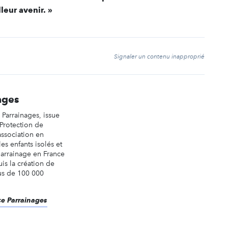
leur avenir. »
t
Signaler un contenu inapproprié
ages
Parrainages, issue
Protection de
 association en
es enfants isolés et
parrainage en France
uis la création de
lus de 100 000
nce Parrainages