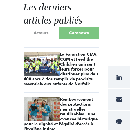
Les derniers
articles publiés
Acteurs
Carenews
La Fondation CMA
CGM et Feed the
Children unissent
leurs forces pour
distribuer plus de 1
400 sacs à dos remplis de produits
essentiels aux enfants de Norfolk
Remboursement
des protections
menstruelles
réutilisables : une
avancée historique
pour la dignité et l’égalité d’accès à
l’hygiène intime