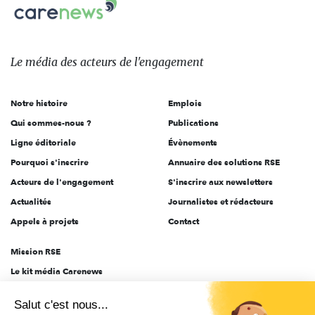
Carenews,
sur:
Le
média
des
Le média
des acteurs
de l'engagement
acteurs
de
Notre histoire
Emplois
l'engagement
Qui sommes-nous ?
Publications
Ligne éditoriale
Évènements
Pourquoi s'inscrire
Annuaire des solutions RSE
Acteurs de l'engagement
S'inscrire aux newsletters
Actualités
Journalistes et rédacteurs
Appels à projets
Contact
Mission RSE
Le kit média Carenews
Groupe AEF
Salut c'est nous...
AEF info