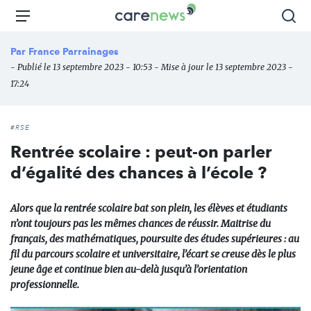
Aller
Carenews,
Menu
Rec
au
Le
contenu
média
Par
France Parrainages
principal
des
- Publié le 13 septembre 2023 - 10:53 - Mise à jour le 13 septembre 2023 -
acteurs
17:24
de
l'engagement
#RSE
Rentrée scolaire : peut-on parler
d’égalité des chances à l’école ?
Alors que la rentrée scolaire bat son plein, les élèves et étudiants
n’ont toujours pas les mêmes chances de réussir. Maitrise du
français, des mathématiques, poursuite des études supérieures : au
fil du parcours scolaire et universitaire, l’écart se creuse dès le plus
jeune âge et continue bien au-delà jusqu’à l’orientation
professionnelle.