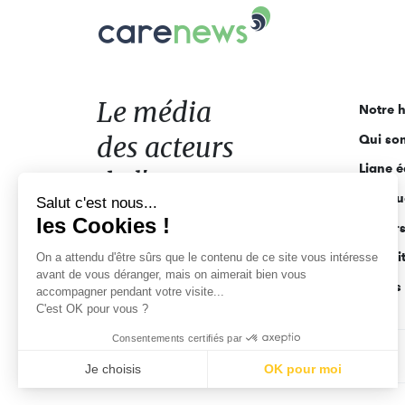
Carenews,
Le
média
des
acteurs
Le média
Notre h
de
des acteurs
Qui so
l'engagement
Ligne é
de l'engagement
Pourquo
Salut c'est nous...
les Cookies !
Acteur
Actuali
On a attendu d'être sûrs que le contenu de ce site vous intéresse
avant de vous déranger, mais on aimerait bien vous
Appels 
accompagner pendant votre visite...
C'est OK pour vous ?
Consentements certifiés par
CGV
Données personnelles
Mentions légales
Je choisis
OK pour moi
Axeptio consent
Plateforme de Gestion du Consentement : Personnalisez vo