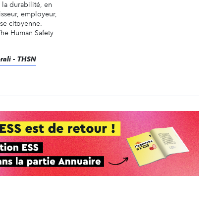
la durabilité, en
tisseur, employeur,
ise citoyenne.
 The Human Safety
erali - THSN