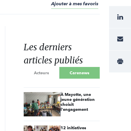
Ajouter à mes favoris
Les derniers
articles publiés
Acteurs
Carenews
À Mayotte, une
jeune génération
choisit
l'engagement
12 initiatives