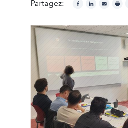
Partagez:
facebook
linkedin
mail
print