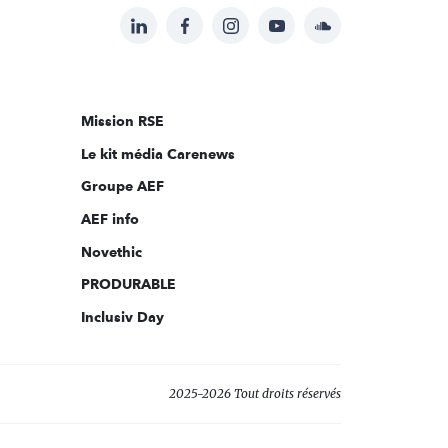
LinkedIn
Facebook
Instagram
YouTube
Soundcloud
Suivez-
nous
sur:
Mission RSE
Le kit média Carenews
Groupe AEF
AEF info
Novethic
PRODURABLE
Inclusiv Day
2025-2026 Tout droits réservés