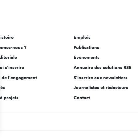
istoire
Emplois
mmes-nous ?
Publications
ditoriale
Évènements
i s'inscrire
Annuaire des solutions RSE
s de l'engagement
S'inscrire aux newsletters
tés
Journalistes et rédacteurs
à projets
Contact
s Options