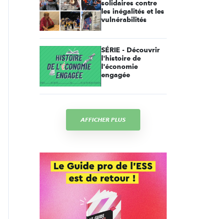
solidaires contre
les inégalités et les
vulnérabilités
SÉRIE - Découvrir
l'histoire de
l'économie
engagée
AFFICHER PLUS