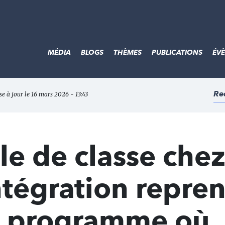
MÉDIA
BLOGS
THÈMES
PUBLICATIONS
ÉV
Re
se à jour le 16 mars 2026 - 13:43
le de classe che
intégration repre
n programme où