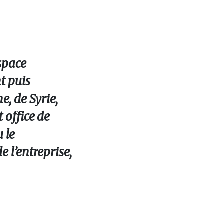
space
nt puis
, de Syrie,
 office de
 le
 l’entreprise,