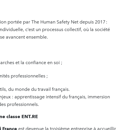
ision portée par The Human Safety Net depuis 2017 :
dividuelle, c’est un processus collectif, où la société
prise avancent ensemble.
arches et la confiance en soi ;
unités professionnelles ;
btils, du monde du travail français.
eux : apprentissage intensif du français, immersion
des professionnels.
une classe ENT.RE
i France
est devenue la troisième entreprise à accueillir