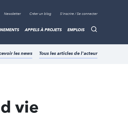
Newsletter
Créer un blog
S'inscrire / Se connecter
ÈNEMENTS
APPELS À PROJETS
EMPLOIS
Recherche
cevoir les news
Tous les articles de l'acteur
z
nd vie