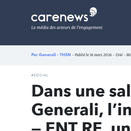
Aller
au
Carenews,
contenu
Le
principal
média
des
acteurs
de
l'engagement
Par
Generali - THSN
- Publié le 16 mars 2026 - 13:41 - Mi
#SOCIAL
Dans une sal
Generali, l’
— ENT.RE, u