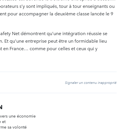
rateurs s’y sont impliqués, tour à tour enseignants ou
gent pour accompagner la deuxième classe lancée le 9
afety Net démontrent qu’une intégration réussie se
n. Et qu’une entreprise peut être un formidable lieu
ent en France… comme pour celles et ceux qui y
t
Signaler un contenu inapproprié
N
n vers une économie
e et
irme sa volonté