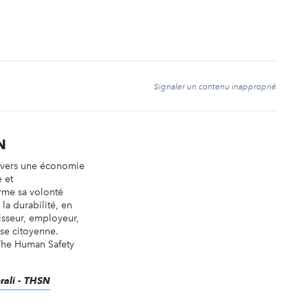
t
Signaler un contenu inapproprié
N
n vers une économie
e et
irme sa volonté
la durabilité, en
tisseur, employeur,
ise citoyenne.
 The Human Safety
erali - THSN