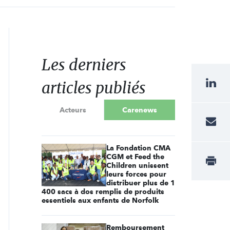
Les derniers
articles publiés
Acteurs
Carenews
La Fondation CMA
CGM et Feed the
Children unissent
leurs forces pour
distribuer plus de 1
400 sacs à dos remplis de produits
essentiels aux enfants de Norfolk
Remboursement