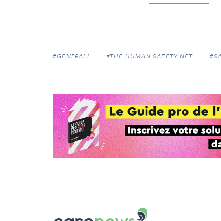
#GENERALI
#THE HUMAN SAFETY NET
#S
Carenews,