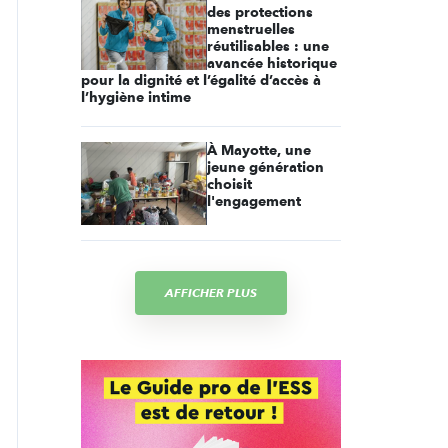
des protections
menstruelles
réutilisables : une
avancée historique
pour la dignité et l’égalité d’accès à
l’hygiène intime
À Mayotte, une
jeune génération
choisit
l'engagement
AFFICHER PLUS