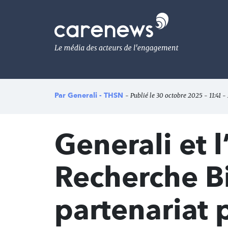
Aller
au
Carenews,
contenu
Le
principal
média
des
acteurs
de
l'engagement
Par
Generali - THSN
- Publié le 30 octobre 2025 - 11:41 -
Generali et 
Recherche B
partenariat