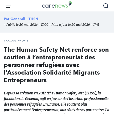
Aller
Carenews,
Menu
Rec
au
Le
contenu
média
Par
Generali - THSN
principal
des
- Publié le 20 mai 2026 - 17:00 - Mise à jour le 20 mai 2026 - 17:41
acteurs
de
l'engagement
#PHILANTHROPIE
The Human Safety Net renforce son
soutien à l’entrepreneuriat des
personnes réfugiées avec
l’Association Solidarité Migrants
Entrepreneurs
Depuis sa création en 2017, The Human Safety Net (THSN), la
fondation de Generali, agit en faveur de l’insertion professionnelle
des personnes réfugiées. En France, elle soutient plus
particulièrement l’entrepreneuriat, aux côtés de ses partenaires La