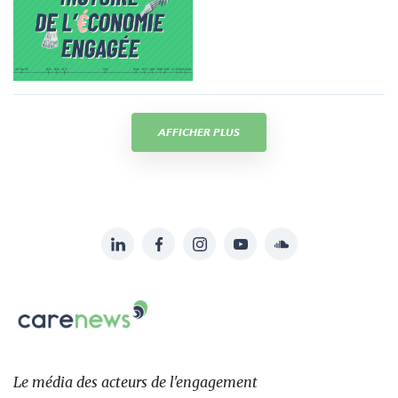
AFFICHER PLUS
LinkedIn
Facebook
Instagram
YouTube
Soundcloud
Suivez-
nous
Carenews,
sur:
Le
média
des
Le média
des acteurs
de l'engagement
acteurs