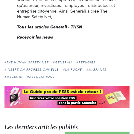
qu’assureur, investisseur, employeur, distributeur et
entreprise citoyenne. Ainsi Generali a créé The
Human Safety Net, ...
Tous les articles Generali - THSN
Recevoir les news
#THE HUMAN SAFETY NET
#GENERALI
#RÉFUGIÉS
#INSERTION PROFESSIONNELLE
#LA RUCHE
#MIGRANTS
#MÉCÉNAT
#ASSOCIATIONS
Les derniers articles publiés