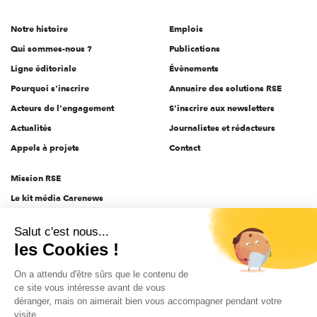
de
Notre histoire
Emplois
l'engagement
Qui sommes-nous ?
Publications
Ligne éditoriale
Évènements
Pourquoi s'inscrire
Annuaire des solutions RSE
Acteurs de l'engagement
S'inscrire aux newsletters
Actualités
Journalistes et rédacteurs
Appels à projets
Contact
Mission RSE
Le kit média Carenews
Groupe AEF
Salut c'est nous...
AEF info
les Cookies !
Novethic
On a attendu d'être sûrs que le contenu de
PRODURABLE
ce site vous intéresse avant de vous
Inclusiv Day
déranger, mais on aimerait bien vous accompagner pendant votre
visite...