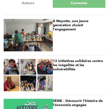
Acteurs
Carenews
À Mayotte, une jeune
génération choisit
l'engagement
12 initiatives solidaires contre
les inégalités et les
vulnérabilités
SÉRIE - Découvrir l'histoire de
l'économie engagée