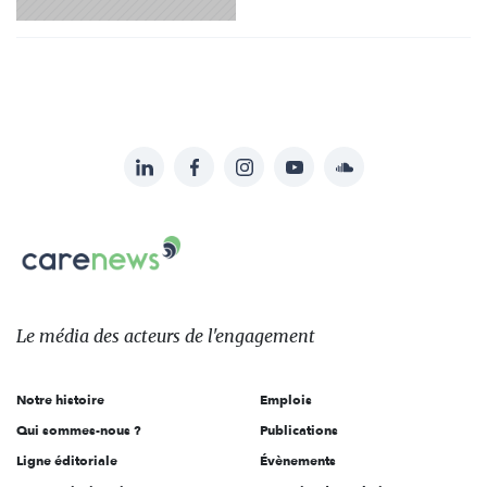
LinkedIn
Facebook
Instagram
YouTube
Soundcloud
Suivez-
nous
Carenews,
sur:
Le
média
des
Le média
des acteurs
de l'engagement
acteurs
de
Notre histoire
Emplois
l'engagement
Qui sommes-nous ?
Publications
Ligne éditoriale
Évènements