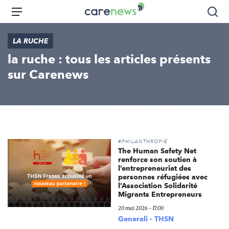
Aller
Carenews,
Menu
Rec
au
Le
contenu
média
LA RUCHE
principal
des
la ruche : tous les articles présents
acteurs
de
sur Carenews
l'engagement
#PHILANTHROPIE
The Human Safety Net
renforce son soutien à
l’entrepreneuriat des
personnes réfugiées avec
l’Association Solidarité
Migrants Entrepreneurs
20 mai 2026 - 17:00
Generali - THSN