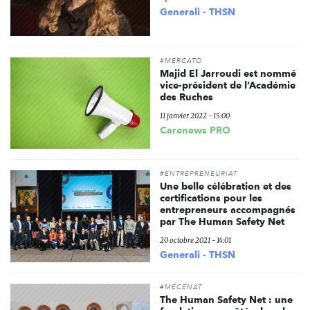
Generali - THSN
#MERCATO
Majid El Jarroudi est nommé
vice-président de l’Académie
des Ruches
11 janvier 2022 - 15:00
Carenews PRO
#ENTREPRENEURIAT
Une belle célébration et des
certifications pour les
entrepreneurs accompagnés
par The Human Safety Net
20 octobre 2021 - 14:01
Generali - THSN
#MÉCÉNAT
The Human Safety Net : une