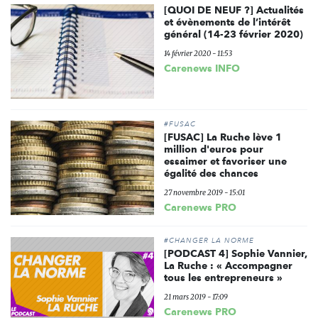
[QUOI DE NEUF ?] Actualités
et évènements de l’intérêt
général (14-23 février 2020)
14 février 2020 - 11:53
Carenews INFO
#FUSAC
[FUSAC] La Ruche lève 1
million d'euros pour
essaimer et favoriser une
égalité des chances
27 novembre 2019 - 15:01
Carenews PRO
#CHANGER LA NORME
[PODCAST 4] Sophie Vannier,
La Ruche : « Accompagner
tous les entrepreneurs »
21 mars 2019 - 17:09
Carenews PRO