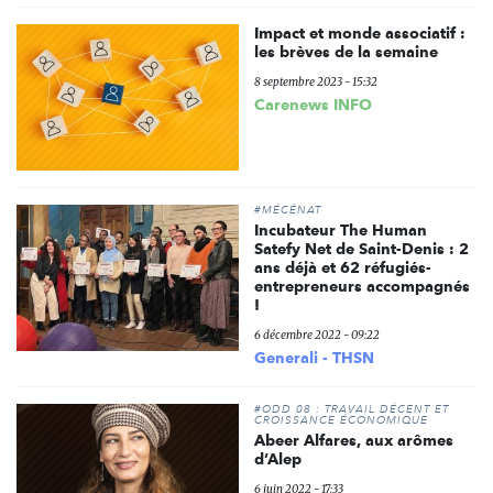
Impact et monde associatif :
les brèves de la semaine
8 septembre 2023 - 15:32
Carenews INFO
#MÉCÉNAT
Incubateur The Human
Satefy Net de Saint-Denis : 2
ans déjà et 62 réfugiés-
entrepreneurs accompagnés
!
6 décembre 2022 - 09:22
Generali - THSN
#ODD 08 : TRAVAIL DÉCENT ET
CROISSANCE ÉCONOMIQUE
Abeer Alfares, aux arômes
d’Alep
6 juin 2022 - 17:33