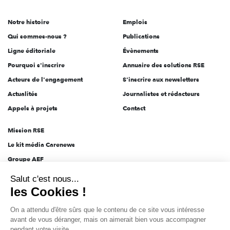
de
Notre histoire
Emplois
l'engagement
Qui sommes-nous ?
Publications
Ligne éditoriale
Évènements
Pourquoi s'inscrire
Annuaire des solutions RSE
Acteurs de l'engagement
S'inscrire aux newsletters
Actualités
Journalistes et rédacteurs
Appels à projets
Contact
Mission RSE
Le kit média Carenews
Groupe AEF
AEF info
Salut c'est nous...
Novethic
les Cookies !
PRODURABLE
On a attendu d'être sûrs que le contenu de ce site vous intéresse
Inclusiv Day
avant de vous déranger, mais on aimerait bien vous accompagner
pendant votre visite...