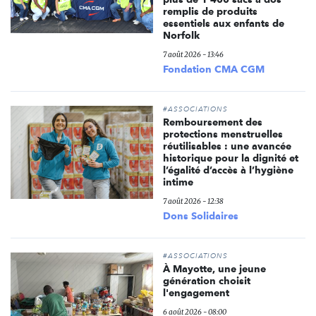
remplis de produits
essentiels aux enfants de
Norfolk
7 août 2026 - 13:46
Fondation CMA CGM
#ASSOCIATIONS
Remboursement des
protections menstruelles
réutilisables : une avancée
historique pour la dignité et
l’égalité d’accès à l’hygiène
intime
7 août 2026 - 12:38
Dons Solidaires
#ASSOCIATIONS
À Mayotte, une jeune
génération choisit
l'engagement
6 août 2026 - 08:00