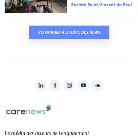
Société Saint Vincent de Paul
RETOURNER À LA LISTE DES NEWS
LinkedIn
Facebook
Instagram
YouTube
Soundcloud
Suivez-
nous
Carenews,
sur:
Le
média
des
Le média
des acteurs
de l'engagement
acteurs