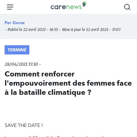
Aller
Carenews,
Menu
Rec
au
Le
contenu
média
Par
Geres
principal
des
- Publié le 22 avril 2021 - 16:55 - Mise à jour le 22 avril 2021 - 17:07
acteurs
de
l'engagement
TERMINÉ
28/04/2021 17:30 -
Comment renforcer
l'empouvoirement des femmes face
à la bataille climatique ?
SAVE THE DATE !