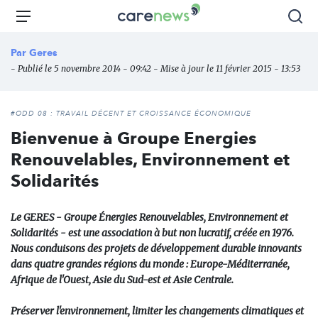
Aller
Carenews,
Menu
Rec
au
Le
contenu
média
Par
Geres
principal
des
- Publié le 5 novembre 2014 - 09:42 - Mise à jour le 11 février 2015 - 13:53
acteurs
de
l'engagement
#ODD 08 : TRAVAIL DÉCENT ET CROISSANCE ÉCONOMIQUE
Bienvenue à Groupe Energies
Renouvelables, Environnement et
Solidarités
Le GERES - Groupe Énergies Renouvelables, Environnement et
Solidarités - est une association à but non lucratif, créée en 1976.
Nous conduisons des projets de développement durable innovants
dans quatre grandes régions du monde : Europe-Méditerranée,
Afrique de l'Ouest, Asie du Sud-est et Asie Centrale.
Préserver l'environnement, limiter les changements climatiques et