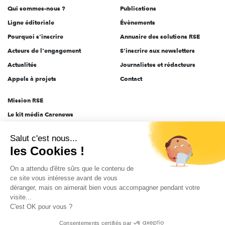
Qui sommes-nous ?
Publications
Ligne éditoriale
Évènements
Pourquoi s'inscrire
Annuaire des solutions RSE
Acteurs de l'engagement
S'inscrire aux newsletters
Actualités
Journalistes et rédacteurs
Appels à projets
Contact
Mission RSE
Le kit média Carenews
Groupe AEF
Salut c'est nous...
AEF info
les Cookies !
Novethic
On a attendu d'être sûrs que le contenu de
PRODURABLE
ce site vous intéresse avant de vous
Inclusiv Day
déranger, mais on aimerait bien vous accompagner pendant votre
visite...
C'est OK pour vous ?
CGV
Données personnelles
Mentions légales
2025-2026 Tout droits réservés
Consentements certifiés par