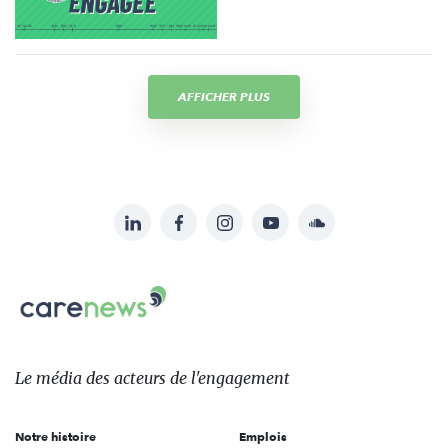
AFFICHER PLUS
LinkedIn
Facebook
Instagram
YouTube
Soundcloud
Suivez-
nous
Carenews,
sur:
Le
média
des
Le média
des acteurs
de l'engagement
acteurs
de
Notre histoire
Emplois
l'engagement