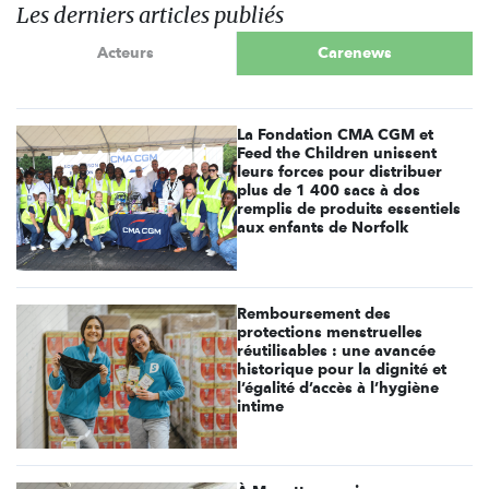
Les derniers articles publiés
Acteurs
Carenews
La Fondation CMA CGM et
Feed the Children unissent
leurs forces pour distribuer
plus de 1 400 sacs à dos
remplis de produits essentiels
aux enfants de Norfolk
Remboursement des
protections menstruelles
réutilisables : une avancée
historique pour la dignité et
l’égalité d’accès à l’hygiène
intime