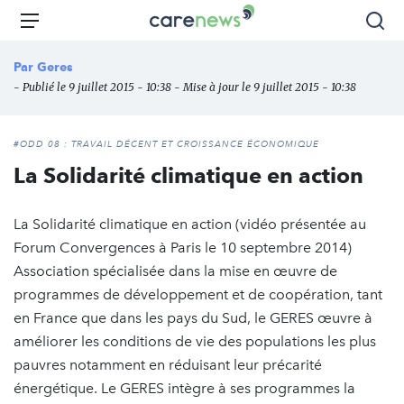
Aller
Carenews,
Menu
Rec
au
Le
contenu
média
Par
Geres
principal
des
- Publié le 9 juillet 2015 - 10:38 - Mise à jour le 9 juillet 2015 - 10:38
acteurs
de
l'engagement
#ODD 08 : TRAVAIL DÉCENT ET CROISSANCE ÉCONOMIQUE
La Solidarité climatique en action
La Solidarité climatique en action (vidéo présentée au
Forum Convergences à Paris le 10 septembre 2014)
Association spécialisée dans la mise en œuvre de
programmes de développement et de coopération, tant
en France que dans les pays du Sud, le GERES œuvre à
améliorer les conditions de vie des populations les plus
pauvres notamment en réduisant leur précarité
énergétique. Le GERES intègre à ses programmes la