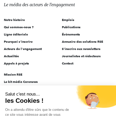
des
Le média
des acteurs
de l'engagement
acteurs
de
Notre histoire
Emplois
l'engagement
Qui sommes-nous ?
Publications
Ligne éditoriale
Évènements
Pourquoi s'inscrire
Annuaire des solutions RSE
Acteurs de l'engagement
S'inscrire aux newsletters
Actualités
Journalistes et rédacteurs
Appels à projets
Contact
Mission RSE
Le kit média Carenews
Groupe AEF
Salut c'est nous...
AEF info
les Cookies !
Novethic
On a attendu d'être sûrs que le contenu de
PRODURABLE
ce site vous intéresse avant de vous