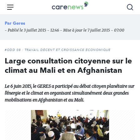
Aller
Carenews,
Menu
Rec
au
Le
contenu
média
Par
Geres
principal
des
- Publié le 3 juillet 2015 - 12:46 - Mise à jour le 7 juillet 2015 - 07:00
acteurs
de
l'engagement
#ODD 08 : TRAVAIL DÉCENT ET CROISSANCE ÉCONOMIQUE
Large consultation citoyenne sur le
climat au Mali et en Afghanistan
Le 6 juin 2015, le GERES a participé au débat citoyen planétaire sur
l'énergie et le climat en organisant simultanément deux grandes
mobilisations en Afghanistan et au Mali.