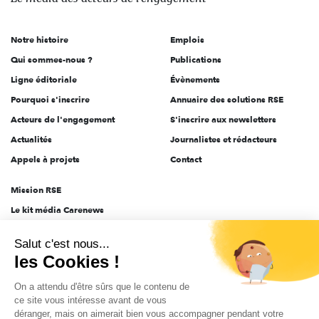
acteurs
de
Notre histoire
Emplois
l'engagement
Qui sommes-nous ?
Publications
Ligne éditoriale
Évènements
Pourquoi s'inscrire
Annuaire des solutions RSE
Acteurs de l'engagement
S'inscrire aux newsletters
Actualités
Journalistes et rédacteurs
Appels à projets
Contact
Mission RSE
Le kit média Carenews
Groupe AEF
Salut c'est nous...
AEF info
les Cookies !
Novethic
On a attendu d'être sûrs que le contenu de
PRODURABLE
ce site vous intéresse avant de vous
Inclusiv Day
déranger, mais on aimerait bien vous accompagner pendant votre