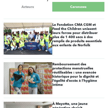
Acteurs
Carenews
La Fondation CMA CGM et
Feed the Children unissent
leurs forces pour distribuer
plus de 1 400 sacs à dos
remplis de produits essentiels
aux enfants de Norfolk
Remboursement des
protections menstruelles
réutilisables : une avancée
historique pour la dignité et
l’égalité d’accès à l’hygiène
intime
À Mayotte, une jeune
génération choisit