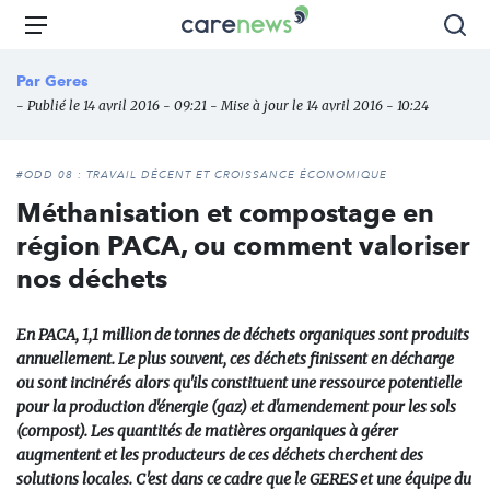
Aller
Carenews,
Menu
Rec
au
Le
contenu
média
Par
Geres
principal
des
- Publié le 14 avril 2016 - 09:21 - Mise à jour le 14 avril 2016 - 10:24
acteurs
de
l'engagement
#ODD 08 : TRAVAIL DÉCENT ET CROISSANCE ÉCONOMIQUE
Méthanisation et compostage en
région PACA, ou comment valoriser
nos déchets
En PACA, 1,1 million de tonnes de déchets organiques sont produits
annuellement. Le plus souvent, ces déchets finissent en décharge
ou sont incinérés alors qu'ils constituent une ressource potentielle
pour la production d'énergie (gaz) et d'amendement pour les sols
(compost). Les quantités de matières organiques à gérer
augmentent et les producteurs de ces déchets cherchent des
solutions locales. C'est dans ce cadre que le GERES et une équipe du