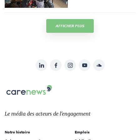
AFFICHER PLUS
LinkedIn
Facebook
Instagram
YouTube
Soundcloud
Suivez-
nous
Carenews,
sur:
Le
média
des
Le média
des acteurs
de l'engagement
acteurs
de
Notre histoire
Emplois
l'engagement