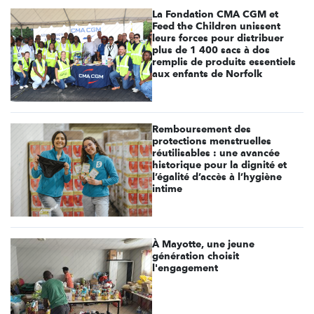
La Fondation CMA CGM et
Feed the Children unissent
leurs forces pour distribuer
plus de 1 400 sacs à dos
remplis de produits essentiels
aux enfants de Norfolk
Remboursement des
protections menstruelles
réutilisables : une avancée
historique pour la dignité et
l’égalité d’accès à l’hygiène
intime
À Mayotte, une jeune
génération choisit
l'engagement