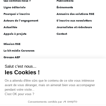
Qui sommes-nous ?
Publications
Ligne éditoriale
Évènements
Pourquoi s'inscrire
Annuaire des solutions RSE
Acteurs de l'engagement
S'inscrire aux newsletters
Actualités
Journalistes et rédacteurs
Appels à projets
Contact
Mission RSE
Le kit média Carenews
Groupe AEF
Salut c'est nous...
AEF info
les Cookies !
Novethic
On a attendu d'être sûrs que le contenu de
PRODURABLE
ce site vous intéresse avant de vous
Inclusiv Day
déranger, mais on aimerait bien vous accompagner pendant votre
visite...
C'est OK pour vous ?
CGV
Données personnelles
Mentions légales
2025-2026 Tout droits réservés
Consentements certifiés par