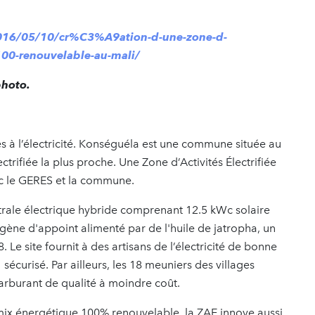
016/05/10/cr%C3%A9ation-d-une-zone-d-
0-renouvelable-au-mali/
photo.
s à l’électricité. Konséguéla est une commune située au
ectrifiée la plus proche. Une Zone d’Activités Électrifiée
ec le GERES et la commune.
ntrale électrique hybride comprenant 12.5 kWc solaire
ogène d'appoint alimenté par de l'huile de jatropha, un
Le site fournit à des artisans de l’électricité de bonne
écurisé. Par ailleurs, les 18 meuniers des villages
arburant de qualité à moindre coût.
 mix énergétique 100% renouvelable, la ZAE innove aussi