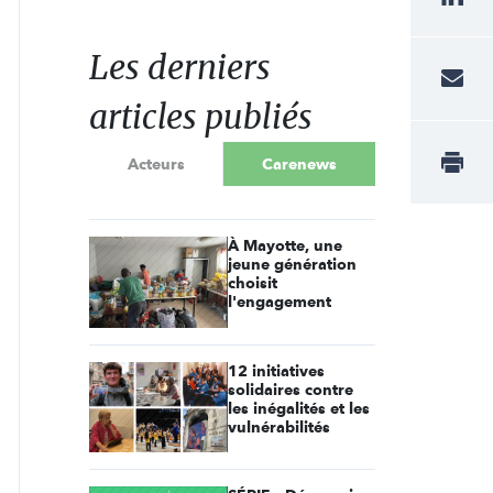
Les derniers
articles publiés
Acteurs
Carenews
À Mayotte, une
jeune génération
choisit
l'engagement
12 initiatives
solidaires contre
les inégalités et les
vulnérabilités