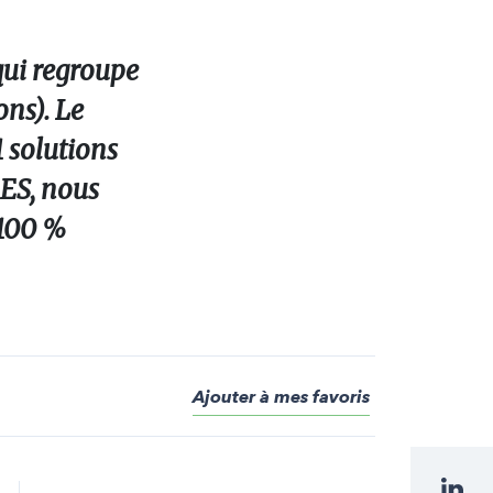
qui regroupe
ons). Le
1 solutions
RES, nous
 100 %
Ajouter à mes favoris