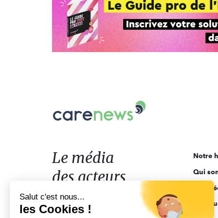
Carenews,
Le
média
des
acteurs
Le média
Notre h
de
des acteurs
Qui so
l'engagement
Ligne é
de l'engagement
Salut c'est nous...
Pourquo
les Cookies !