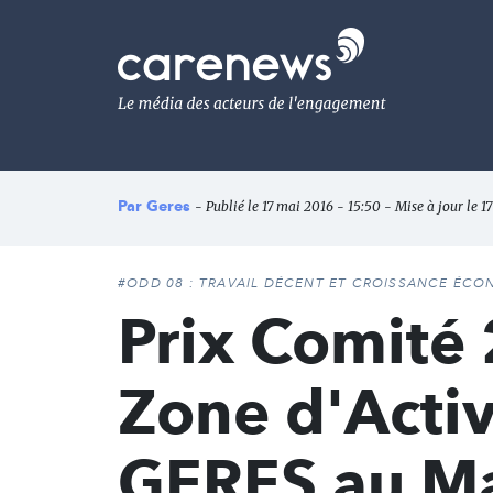
Aller
au
Carenews,
contenu
Le
principal
média
des
acteurs
de
l'engagement
Par
Geres
- Publié le 17 mai 2016 - 15:50 - Mise à jour le 1
#ODD 08 : TRAVAIL DÉCENT ET CROISSANCE ÉC
Prix Comité 
Zone d'Activ
GERES au Ma