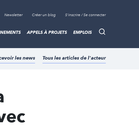
Newsletter
Créer un blog
S'inscrire / Se connecter
ÈNEMENTS
APPELS À PROJETS
EMPLOIS
Recherche
cevoir les news
Tous les articles de l'acteur
a
avec