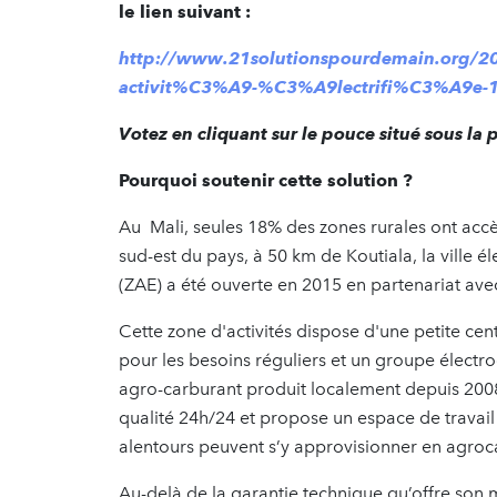
le lien suivant :
http://www.21solutionspourdemain.org/2
activit%C3%A9-%C3%A9lectrifi%C3%A9e-10
Votez en cliquant sur le pouce situé sous la 
Pourquoi soutenir cette solution ?
Au Mali, seules 18% des zones rurales ont accè
sud-est du pays, à 50 km de Koutiala, la ville él
(ZAE) a été ouverte en 2015 en partenariat av
Cette zone d'activités dispose d'une petite ce
pour les besoins réguliers et un groupe électr
agro-carburant produit localement depuis 2008. 
qualité 24h/24 et propose un espace de travail s
alentours peuvent s’y approvisionner en agroc
Au-delà de la garantie technique qu’offre son