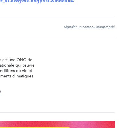
uz_xCaWg9sx-x8gp5sC&index=4
t
Signaler un contenu inapproprié
es est une ONG de
ationale qui œuvre
nditions de vie et
ements climatiques
s