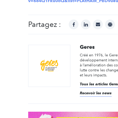
v=684Q1Fku0oQ&list=PLAtHAIR_PbDVue
Partagez :
facebook
linkedin
mail
prin
Geres
Créé en 1976, le Ger
développement intern
à l’amélioration des co
lutte contre les chang
et leurs impacts.
Tous les articles Gere
Recevoir les news