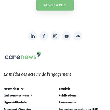
AFFICHER PLUS
LinkedIn
Facebook
Instagram
YouTube
Soundcloud
Suivez-
nous
Carenews,
sur:
Le
média
des
Le média
des acteurs
de l'engagement
acteurs
de
Notre histoire
Emplois
l'engagement
Qui sommes-nous ?
Publications
Ligne éditoriale
Évènements
Pourquoi s'inscrire
Annuaire des solutions RSE