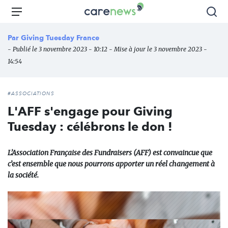
Aller
Carenews,
Menu
Rec
au
Le
contenu
média
Par
Giving Tuesday France
principal
des
- Publié le 3 novembre 2023 - 10:12 - Mise à jour le 3 novembre 2023 -
acteurs
14:54
de
l'engagement
#ASSOCIATIONS
L'AFF s'engage pour Giving
Tuesday : célébrons le don !
L’Association Française des Fundraisers (AFF) est convaincue que
c’est ensemble que nous pourrons apporter un réel changement à
la société.