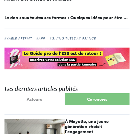
Le don sous toutes ses formes : Quelques idées pour être solidaire !
#YAËLE AFERIAT
#AFF
#GIVING TUESDAY FRANCE
Les derniers articles publiés
Acteurs
Carenews
À Mayotte, une jeune
génération choisit
l'engagement